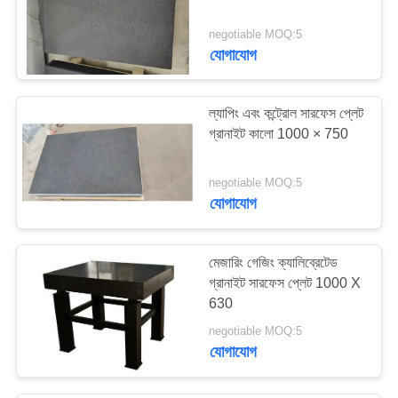
29
negotiable MOQ:5
যোগাযোগ
কেবল ড্র্যাগ চেইন
ল্যাপিং এবং কন্ট্রোল সারফেস প্লেট
গ্রানাইট কালো 1000 × 750
negotiable MOQ:5
যোগাযোগ
26
অ্যাকর্ডিয়ান বেলো কভার
মেজারিং গেজিং ক্যালিব্রেটেড
গ্রানাইট সারফেস প্লেট 1000 X
630
negotiable MOQ:5
যোগাযোগ
26