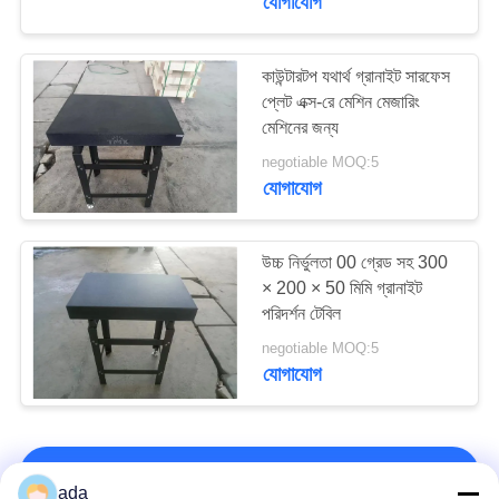
যোগাযোগ
কাউন্টারটপ যথার্থ গ্রানাইট সারফেস
প্লেট এক্স-রে মেশিন মেজারিং
মেশিনের জন্য
negotiable MOQ:5
যোগাযোগ
উচ্চ নির্ভুলতা 00 গ্রেড সহ 300
× 200 × 50 মিমি গ্রানাইট
পরিদর্শন টেবিল
negotiable MOQ:5
যোগাযোগ
আমাদের সাথে যোগাযোগ করুন!
ada