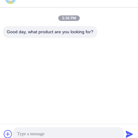
সব
3:36 PM
Good day, what product are you looking for?
যথার্থ পৃষ্ঠতল প্লেট
গ্রানাইট সারফেস প্লেট
আয়রন বিছানা প্লেটগুলি কাস্ট
কাস্ট আয়রন সারফেস প্লেট
করুন
ইস্পাত টি স্লট প্লেট
টি স্লট বেস প্লেট
গ্রানাইট পরিমাপ সরঞ্জাম
গ্রানাইট মেশিন বেস
সাবস্ক্রাইব