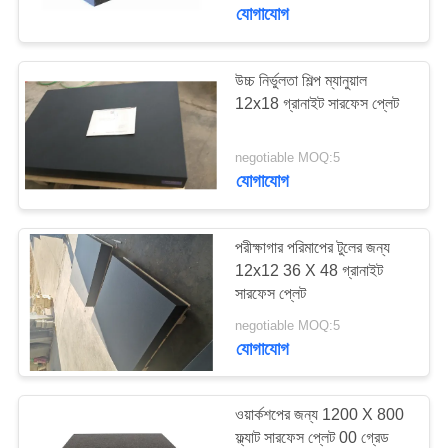
নিয়ন্ত্রণ
যোগাযোগ
যোগাযোগ
উচ্চ নির্ভুলতা শিল্প ম্যানুয়াল
16
12x18 গ্রানাইট সারফেস প্লেট
করুন
কাস্ট আয়রন সারফেস প্লেট
negotiable MOQ:5
খবর
যোগাযোগ
উদ্ধৃতির
পরীক্ষাগার পরিমাপের টুলের জন্য
জন্য
12x12 36 X 48 গ্রানাইট
সারফেস প্লেট
73
আবেদন
negotiable MOQ:5
আয়রন বিছানা প্লেটগুলি
যোগাযোগ
সাইট
কাস্ট করুন
ম্যাপ
ওয়ার্কশপের জন্য 1200 X 800
ফ্ল্যাট সারফেস প্লেট 00 গ্রেড