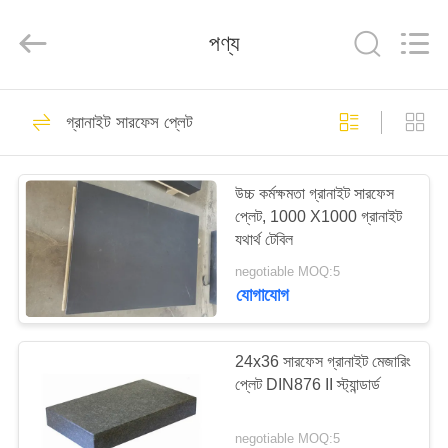
Famous
International
Trading
পণ্য
Co.,
Ltd.
All
Rights
Reserved.
বাড়ি
26
গ্রানাইট সারফেস প্লেট
যথার্থ পৃষ্ঠতল প্লেট
পণ্য
উচ্চ কর্মক্ষমতা গ্রানাইট সারফেস
প্লেট, 1000 X1000 গ্রানাইট
আমাদের
যথার্থ টেবিল
সম্পর্কে
negotiable MOQ:5
যোগাযোগ
153
কারখানা
ভ্রমণ
24x36 সারফেস গ্রানাইট মেজারিং
গ্রানাইট সারফেস প্লেট
প্লেট DIN876 II স্ট্যান্ডার্ড
মান
negotiable MOQ:5