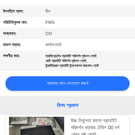
নিয়ন্ত্রণ
উৎপত্তি স্থল:
চীন
যোগাযোগ
পরিচিতিমুলক নাম:
FMS
করুন
সাক্ষ্যদান:
CO
মডেল নম্বার:
কাস্টম-তৈরি
খবর
লক্ষণীয় করা:
,
ক্যালিব্রেটেড গ্রানাইট পরিদর্শন পৃষ্ঠতল প্লেট
,
ছোট গ্রানাইট পরিদর্শন পৃষ্ঠতল প্লেট
ইন্ডাস্ট্রিয়াল গ্রানাইট ইন্সপেকশন সারফেস প্লেট
উদ্ধৃতির
জন্য
আমাদের সাথে যোগাযোগ করুন!
আবেদন
বিশদ প্রকাশ
সাইট
ম্যাপ
উচ্চ নির্ভুলতা কালো গ্রানাইট
পরিদর্শন কাজের টেবিল 00 বর্গ
গ্রেড পৃষ্ঠ প্লেট