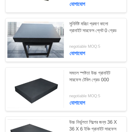
নিয়ন্ত্রণ
যোগাযোগ
যোগাযোগ
সুনির্দিষ্ট মরিচা প্রমাণ কালো
16
গ্রানাইট সারফেস প্লেট 0 গ্রেড
করুন
কাস্ট আয়রন সারফেস প্লেট
negotiable MOQ:5
খবর
যোগাযোগ
উদ্ধৃতির
সমতল স্পষ্টতা উচ্চ গ্রানাইট
জন্য
সারফেস টেবিল গ্রেড 000
73
আবেদন
negotiable MOQ:5
আয়রন বিছানা প্লেটগুলি
যোগাযোগ
সাইট
কাস্ট করুন
ম্যাপ
উচ্চ নির্ভুলতা শিল্পের জন্য 36 X
36 X 6 ইঞ্চি গ্রানাইট সারফেস