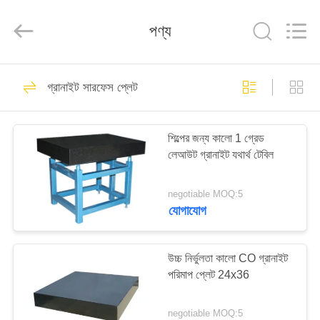
Famous
International
Trading
পণ্য
Co.,
Ltd.
All
Rights
Reserved.
বাড়ি
26
গ্রানাইট সারফেস প্লেট
যথার্থ পৃষ্ঠতল প্লেট
পণ্য
শিল্পের জন্য কালো 1 গ্রেড
লেআউট গ্রানাইট যথার্থ টেবিল
আমাদের
সম্পর্কে
negotiable MOQ:5
যোগাযোগ
153
কারখানা
ভ্রমণ
উচ্চ নির্ভুলতা কালো CO গ্রানাইট
গ্রানাইট সারফেস প্লেট
পরিমাপ প্লেট 24x36
মান
negotiable MOQ:5