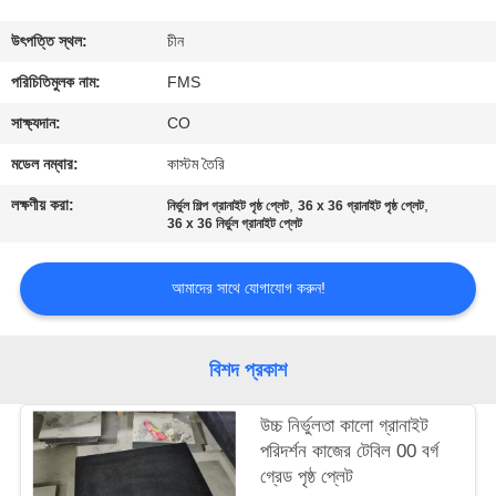
নিয়ন্ত্রণ
উৎপত্তি স্থল:
চীন
যোগাযোগ
পরিচিতিমুলক নাম:
FMS
করুন
সাক্ষ্যদান:
CO
মডেল নম্বার:
কাস্টম তৈরি
খবর
লক্ষণীয় করা:
,
,
নির্ভুল শিল্প গ্রানাইট পৃষ্ঠ প্লেট
36 x 36 গ্রানাইট পৃষ্ঠ প্লেট
36 x 36 নির্ভুল গ্রানাইট প্লেট
উদ্ধৃতির
আমাদের সাথে যোগাযোগ করুন!
জন্য
আবেদন
বিশদ প্রকাশ
সাইট
উচ্চ নির্ভুলতা কালো গ্রানাইট
ম্যাপ
পরিদর্শন কাজের টেবিল 00 বর্গ
গ্রেড পৃষ্ঠ প্লেট