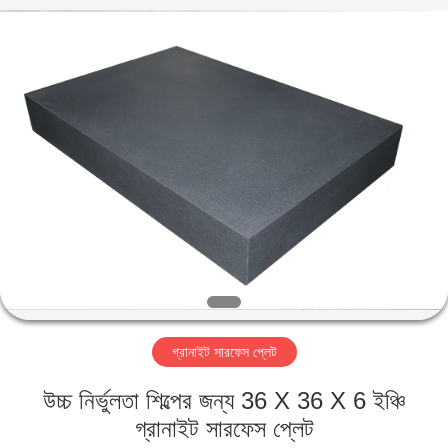
Famous
International
Trading
Co.,
Ltd.
All
Rights
Reserved.
বাড়ি
পণ্য
আমাদের
সম্পর্কে
কারখানা
গ্রানাইট সারফেস প্লেট
ভ্রমণ
উচ্চ নির্ভুলতা শিল্পের জন্য 36 X 36 X 6 ইঞ্চি
মান
গ্রানাইট সারফেস প্লেট