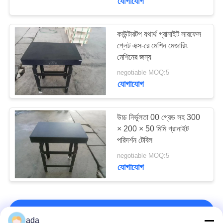
যোগাযোগ
কাউন্টারটপ যথার্থ গ্রানাইট সারফেস
প্লেট এক্স-রে মেশিন মেজারিং
মেশিনের জন্য
negotiable MOQ:5
যোগাযোগ
উচ্চ নির্ভুলতা 00 গ্রেড সহ 300
× 200 × 50 মিমি গ্রানাইট
পরিদর্শন টেবিল
negotiable MOQ:5
যোগাযোগ
আমাদের সাথে যোগাযোগ করুন!
ada