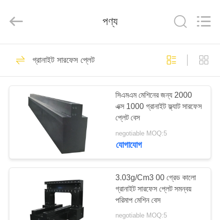
Famous
International
Trading
পণ্য
Co.,
Ltd.
All
Rights
Reserved.
বাড়ি
26
গ্রানাইট সারফেস প্লেট
যথার্থ পৃষ্ঠতল প্লেট
পণ্য
সিএমএম মেশিনের জন্য 2000
এক্স 1000 গ্রানাইট ফ্ল্যাট সারফেস
আমাদের
প্লেট বেস
সম্পর্কে
negotiable MOQ:5
যোগাযোগ
153
কারখানা
ভ্রমণ
3.03g/Cm3 00 গ্রেড কালো
গ্রানাইট সারফেস প্লেট
গ্রানাইট সারফেস প্লেট সমন্বয়
পরিমাপ মেশিন বেস
মান
negotiable MOQ:5