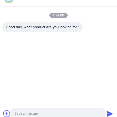
সব
4:54 PM
Good day, what product are you looking for?
যথার্থ পৃষ্ঠতল প্লেট
গ্রানাইট সারফেস প্লেট
আয়রন বিছানা প্লেটগুলি কাস্ট
কাস্ট আয়রন সারফেস প্লেট
করুন
ইস্পাত টি স্লট প্লেট
টি স্লট বেস প্লেট
গ্রানাইট পরিমাপ সরঞ্জাম
গ্রানাইট মেশিন বেস
সাবস্ক্রাইব