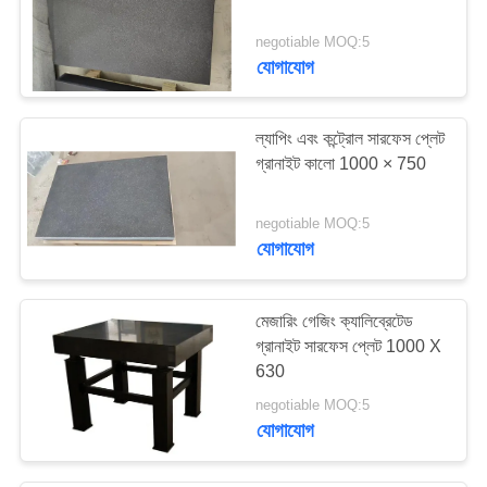
29
negotiable MOQ:5
যোগাযোগ
কেবল ড্র্যাগ চেইন
ল্যাপিং এবং কন্ট্রোল সারফেস প্লেট
গ্রানাইট কালো 1000 × 750
negotiable MOQ:5
যোগাযোগ
26
অ্যাকর্ডিয়ান বেলো কভার
মেজারিং গেজিং ক্যালিব্রেটেড
গ্রানাইট সারফেস প্লেট 1000 X
630
negotiable MOQ:5
যোগাযোগ
26