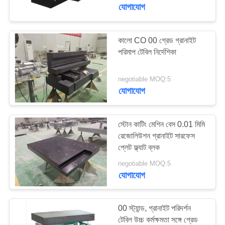
নিয়ন্ত্রণ
যোগাযোগ
যোগাযোগ
কালো CO 00 গ্রেড গ্রানাইট
16
পরিমাপ টেবিল নির্দেশিকা
করুন
কাস্ট আয়রন সারফেস প্লেট
negotiable MOQ:5
খবর
যোগাযোগ
উদ্ধৃতির
স্টোন কাটিং মেশিন বেস 0.01 মিমি
জন্য
রেজোলিউশন গ্রানাইট সারফেস
প্লেট ফ্ল্যাট ব্লক
73
আবেদন
negotiable MOQ:5
আয়রন বিছানা প্লেটগুলি
যোগাযোগ
সাইট
কাস্ট করুন
ম্যাপ
00 স্ট্যান্ড, গ্রানাইট পরিদর্শন
টেবিল উচ্চ কর্মক্ষমতা সঙ্গে গ্রেড