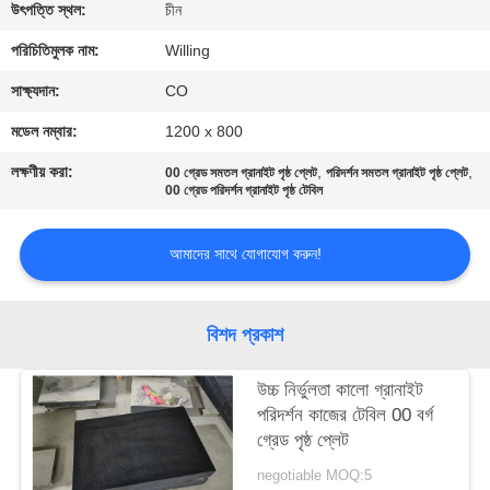
নিয়ন্ত্রণ
উৎপত্তি স্থল:
চীন
পরিচিতিমুলক নাম:
Willing
যোগাযোগ
সাক্ষ্যদান:
CO
করুন
মডেল নম্বার:
1200 x 800
লক্ষণীয় করা:
,
,
00 গ্রেড সমতল গ্রানাইট পৃষ্ঠ প্লেট
পরিদর্শন সমতল গ্রানাইট পৃষ্ঠ প্লেট
খবর
00 গ্রেড পরিদর্শন গ্রানাইট পৃষ্ঠ টেবিল
আমাদের সাথে যোগাযোগ করুন!
উদ্ধৃতির
জন্য
আবেদন
বিশদ প্রকাশ
উচ্চ নির্ভুলতা কালো গ্রানাইট
সাইট
পরিদর্শন কাজের টেবিল 00 বর্গ
ম্যাপ
গ্রেড পৃষ্ঠ প্লেট
negotiable MOQ:5