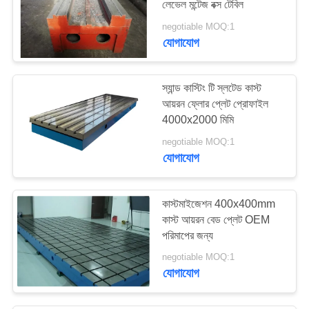
লেভেল মন্টেজ বক্স টেবিল
29
negotiable MOQ:1
যোগাযোগ
কেবল ড্র্যাগ চেইন
স্যান্ড কাস্টিং টি স্লটেড কাস্ট
আয়রন ফ্লোর প্লেট প্রোফাইল
4000x2000 মিমি
negotiable MOQ:1
যোগাযোগ
26
অ্যাকর্ডিয়ান বেলো কভার
কাস্টমাইজেশন 400x400mm
কাস্ট আয়রন বেড প্লেট OEM
পরিমাপের জন্য
negotiable MOQ:1
যোগাযোগ
26