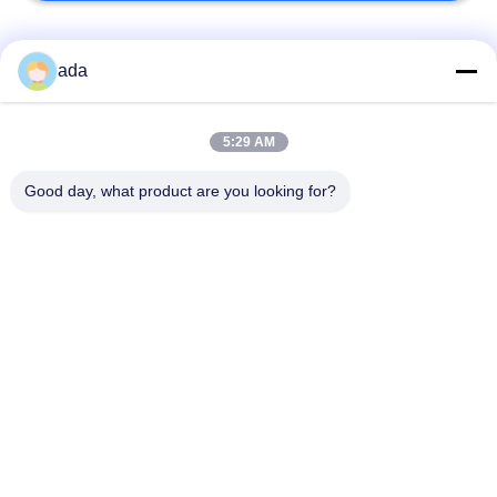
সব
ada
যথার্থ পৃষ্ঠতল প্লেট
গ্রানাইট সারফেস প্লেট
5:29 AM
Good day, what product are you looking for?
আয়রন বিছানা প্লেটগুলি কাস্ট
কাস্ট আয়রন সারফেস প্লেট
করুন
ইস্পাত টি স্লট প্লেট
টি স্লট বেস প্লেট
গ্রানাইট পরিমাপ সরঞ্জাম
গ্রানাইট মেশিন বেস
সাবস্ক্রাইব