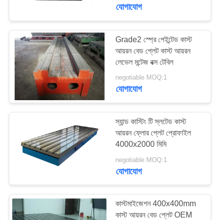
নিয়ন্ত্রণ
যোগাযোগ
যোগাযোগ
Grade2 স্প্রে পেইন্টেড কাস্ট
16
আয়রন বেড প্লেট কাস্ট আয়রন
করুন
লেভেল মন্টেজ বক্স টেবিল
কাস্ট আয়রন সারফেস প্লেট
negotiable MOQ:1
খবর
যোগাযোগ
উদ্ধৃতির
স্যান্ড কাস্টিং টি স্লটেড কাস্ট
জন্য
আয়রন ফ্লোর প্লেট প্রোফাইল
4000x2000 মিমি
73
আবেদন
negotiable MOQ:1
আয়রন বিছানা প্লেটগুলি
যোগাযোগ
সাইট
কাস্ট করুন
ম্যাপ
কাস্টমাইজেশন 400x400mm
কাস্ট আয়রন বেড প্লেট OEM