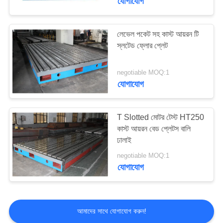
যোগাযোগ
লেভেল পকেট সহ কাস্ট আয়রন টি
স্লটেড ফ্লোর প্লেট
negotiable MOQ:1
যোগাযোগ
T Slotted মোটর টেস্ট HT250
কাস্ট আয়রন বেড প্লেটস বালি
ঢালাই
negotiable MOQ:1
যোগাযোগ
আমাদের সাথে যোগাযোগ করুন!