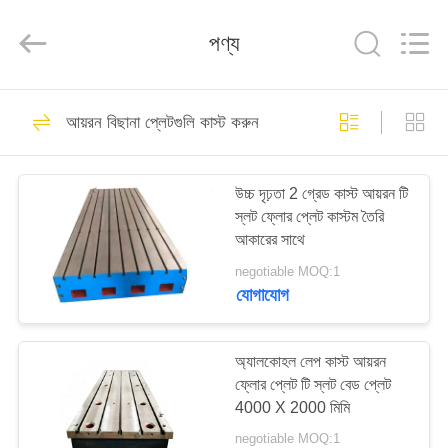
Famous
International
Trading
পণ্য
Co.,
Ltd.
All
Rights
Reserved.
বাড়ি
26
আয়রন বিছানা প্লেটগুলি কাস্ট করুন
যথার্থ পৃষ্ঠতল প্লেট
পণ্য
উচ্চ দৃঢ়তা 2 গ্রেড কাস্ট আয়রন টি
স্লট ফ্লোর প্লেট কাস্টম তৈরি
আমাদের
আকারের সাথে
সম্পর্কে
negotiable MOQ:1
যোগাযোগ
153
কারখানা
ভ্রমণ
অ্যালকোহল লেপ কাস্ট আয়রন
গ্রানাইট সারফেস প্লেট
ফ্লোর প্লেট টি স্লট বেড প্লেট
4000 X 2000 মিমি
মান
negotiable MOQ:1