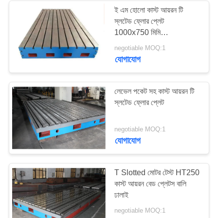
ই এম হোলো কাস্ট আয়রন টি
স্লটেড ফ্লোর প্লেট
16
1000x750 মিমি
1000x1000 মিমি
negotiable MOQ:1
গ্রানাইট পরিমাপ সরঞ্জাম
যোগাযোগ
লেভেল পকেট সহ কাস্ট আয়রন টি
স্লটেড ফ্লোর প্লেট
45
negotiable MOQ:1
যোগাযোগ
গ্রানাইট মেশিন বেস
T Slotted মোটর টেস্ট HT250
কাস্ট আয়রন বেড প্লেটস বালি
ঢালাই
negotiable MOQ:1