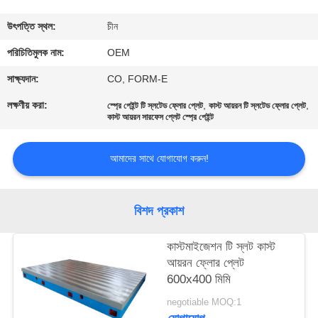
নিয়ন্ত্রণ
উৎপত্তি স্থল:
চীন
যোগাযোগ
পরিচিতিমুলক নাম:
OEM
করুন
সাক্ষ্যদান:
CO, FORM-E
লক্ষণীয় করা:
,
,
স্প্রে পেইন্ট টি স্লটেড ফ্লোর প্লেট
কাস্ট আয়রন টি স্লটেড ফ্লোর প্লেট
কাস্ট আয়রন সারফেস প্লেট স্প্রে পেইন্ট
খবর
আমাদের সাথে যোগাযোগ করুন!
উদ্ধৃতির
জন্য
বিশদ প্রকাশ
আবেদন
কাস্টমাইজেশন টি স্লট কাস্ট
সাইট
আয়রন ফ্লোর প্লেট
600x400 মিমি
ম্যাপ
negotiable MOQ:1