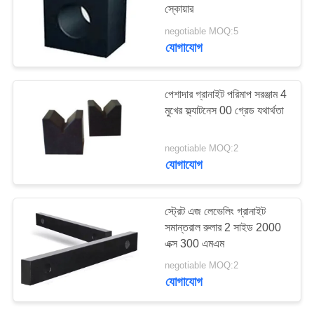
স্কোয়ার
PRIVACY
negotiable MOQ:5
POLICY
যোগাযোগ
8
ইস্পাত টি স্লট প্লেট
পেশাদার গ্রানাইট পরিমাপ সরঞ্জাম 4
মুখের ফ্ল্যাটনেস 00 গ্রেড যথার্থতা
negotiable MOQ:2
যোগাযোগ
35
স্ট্রেট এজ লেভেলিং গ্রানাইট
সমান্তরাল রুলার 2 সাইড 2000
টি স্লট বেস প্লেট
এক্স 300 এমএম
negotiable MOQ:2
যোগাযোগ