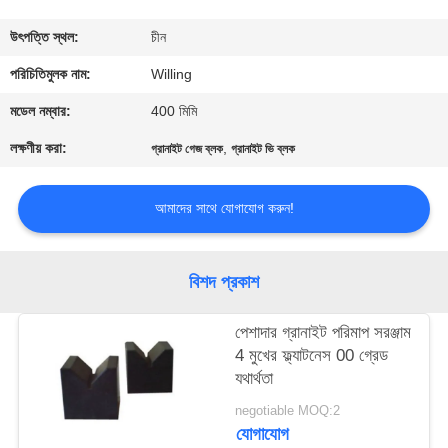
নিয়ন্ত্রণ
উৎপত্তি স্থল:
চীন
যোগাযোগ
পরিচিতিমুলক নাম:
Willing
করুন
মডেল নম্বার:
400 মিমি
লক্ষণীয় করা:
,
গ্রানাইট গেজ ব্লক
গ্রানাইট ভি ব্লক
খবর
আমাদের সাথে যোগাযোগ করুন!
উদ্ধৃতির
জন্য
বিশদ প্রকাশ
আবেদন
পেশাদার গ্রানাইট পরিমাপ সরঞ্জাম
4 মুখের ফ্ল্যাটনেস 00 গ্রেড
সাইট
যথার্থতা
ম্যাপ
negotiable MOQ:2
যোগাযোগ