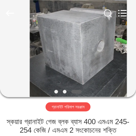
Famous
International
Trading
Co.,
Ltd.
All
Rights
Reserved.
বাড়ি
পণ্য
আমাদের
সম্পর্কে
কারখানা
গ্রানাইট পরিমাপ সরঞ্জাম
ভ্রমণ
স্কয়ার গ্রানাইট গেজ ব্লক ব্যাস 400 এমএম 245-
মান
254 কেজি / এমএম 2 সংকোচনের শক্তি