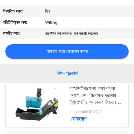
নিয়ন্ত্রণ
উৎপত্তি স্থল:
চীন
যোগাযোগ
পরিচিতিমুলক নাম:
Willing
করুন
লক্ষণীয় করা:
,
স্ক্রু টাইপ চিপ কনভেয়র
চিপ অ্যাগার কনভেয়র
খবর
আমাদের সাথে যোগাযোগ করুন!
উদ্ধৃতির
বিশদ প্রকাশ
জন্য
কাস্টমাইজযোগ্য শস্য কয়লা
আবেদন
অ্যাশ চিপ এমবেডেড স্ক্রাপার
ট্রান্সপোর্টার কনভেয়র উপাদান
হ্যান্ডলিং জন্য
সাইট
negotiable MOQ:1
যোগাযোগ
ম্যাপ