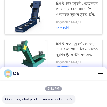
শিল্প উপাদান হ্যান্ডলিং প্রয়োজনের
PRIVACY
জন্য শস্য কয়লা অ্যাশ চিপ
POLICY
এমবেডেড স্ক্র্যাপার ট্রান্সপোর্টার
কনভেয়র
negotiable MOQ:1
যোগাযোগ
শিল্প উপকরণ হ্যান্ডলিংয়ের জন্য
শস্য কয়লা অ্যাশ চিপ এমবেডেড
স্ক্র্যাপার ট্রান্সপোর্টার কনভেয়র
negotiable MOQ:1
যোগাযোগ
ada
সব
7:32 PM
Good day, what product are you looking for?
যথার্থ পৃষ্ঠতল প্লেট
গ্রানাইট সারফেস প্লেট