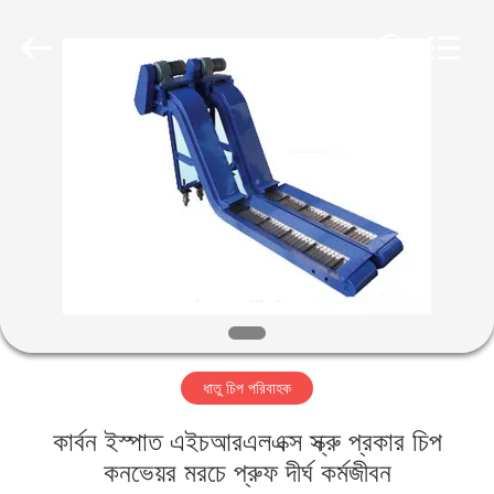
Famous
International
Trading
Co.,
Ltd.
All
Rights
Reserved.
বাড়ি
পণ্য
আমাদের
সম্পর্কে
কারখানা
ধাতু চিপ পরিবাহক
ভ্রমণ
কার্বন ইস্পাত এইচআরএলএক্স স্ক্রু প্রকার চিপ
মান
কনভেয়র মরচে প্রুফ দীর্ঘ কর্মজীবন