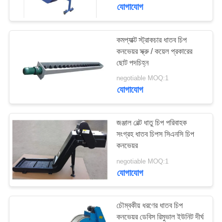
নিয়ন্ত্রণ
যোগাযোগ
যোগাযোগ
কমপ্যাক্ট স্ট্রাকচার ধাতব চিপ
কনভেয়র স্ক্রু / কয়েল প্রকারের
করুন
ছোট পদচিহ্ন
negotiable MOQ:1
খবর
যোগাযোগ
উদ্ধৃতির
জঞ্জাল বেল্ট ধাতু চিপ পরিবাহক
জন্য
সংগ্রহ ধাতব চিপস সিএনসি চিপ
কনভেয়র
আবেদন
negotiable MOQ:1
যোগাযোগ
সাইট
ম্যাপ
চৌম্বকীয় ধরণের ধাতব চিপ
কনভেয়র ডেবিস রিমুভাল ইউনিট দীর্ঘ