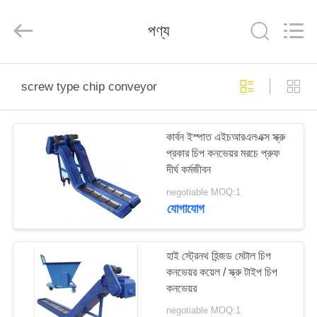
Famous
International
Trading
পণ্য
Co.,
Ltd.
All
Rights
Reserved.
বাড়ি
screw type chip conveyor
পণ্য
কার্বন ইস্পাত এইচআরএলএক্স স্ক্রু
প্রকার চিপ কনভেয়র মরচে প্রুফ
আমাদের
দীর্ঘ কর্মজীবন
সম্পর্কে
negotiable MOQ:1
যোগাযোগ
কারখানা
ভ্রমণ
হাই স্ট্রেনথ হিন্জড মেটাল চিপ
কনভেয়র কয়েল / স্ক্রু টাইপ চিপ
কনভেয়র
মান
negotiable MOQ:1