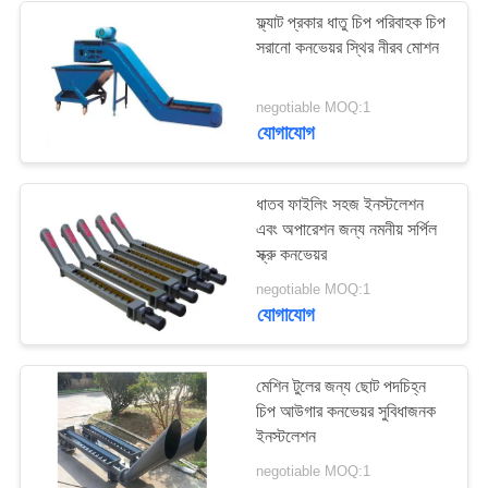
ফ্ল্যাট প্রকার ধাতু চিপ পরিবাহক চিপ
সরানো কনভেয়র স্থির নীরব মোশন
negotiable MOQ:1
যোগাযোগ
ধাতব ফাইলিং সহজ ইনস্টলেশন
এবং অপারেশন জন্য নমনীয় সর্পিল
স্ক্রু কনভেয়র
negotiable MOQ:1
যোগাযোগ
মেশিন টুলের জন্য ছোট পদচিহ্ন
চিপ আউগার কনভেয়র সুবিধাজনক
ইনস্টলেশন
negotiable MOQ:1