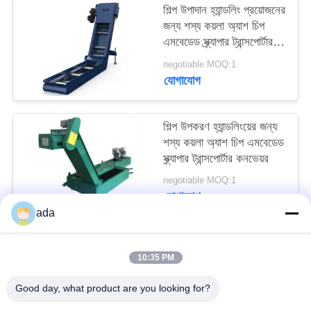
শিল্প উপাদান হ্যান্ডলিং প্রয়োজনের
PRIVACY
জন্য শস্য কয়লা অ্যাশ চিপ
POLICY
এমবেডেড স্ক্র্যাপার ট্রান্সপোর্টার
কনভেয়র
negotiable MOQ:1
যোগাযোগ
শিল্প উপকরণ হ্যান্ডলিংয়ের জন্য
শস্য কয়লা অ্যাশ চিপ এমবেডেড
স্ক্র্যাপার ট্রান্সপোর্টার কনভেয়র
negotiable MOQ:1
যোগাযোগ
ada
সব
10:35 PM
Good day, what product are you looking for?
যথার্থ পৃষ্ঠতল প্লেট
গ্রানাইট সারফেস প্লেট