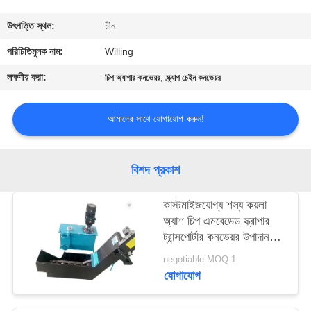
নিয়ন্ত্রণ
উৎপত্তি স্থল:
চীন
যোগাযোগ
পরিচিতিমুলক নাম:
Willing
করুন
লক্ষণীয় করা:
,
চিপ অ্যাগার কনভেয়র
স্ক্র্যাপ চেইন কনভেয়র
খবর
আমাদের সাথে যোগাযোগ করুন!
উদ্ধৃতির
বিশদ প্রকাশ
জন্য
কাস্টমাইজযোগ্য শস্য কয়লা
আবেদন
অ্যাশ চিপ এমবেডেড স্ক্রাপার
ট্রান্সপোর্টার কনভেয়র উপাদান
হ্যান্ডলিং জন্য
সাইট
negotiable MOQ:1
যোগাযোগ
ম্যাপ