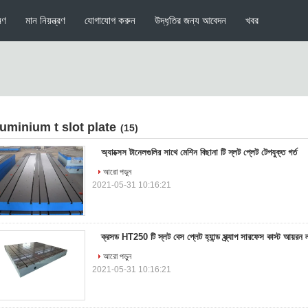
মণ
মান নিয়ন্ত্রণ
যোগাযোগ করুন
উদ্ধৃতির জন্য আবেদন
খবর
luminium t slot plate
(15)
অ্যাক্সেস টানেলগুলির সাথে মেশিন বিছানা টি স্লট প্লেট টেপযুক্ত গর্ত
আরো পড়ুন
2021-05-31 10:16:21
ক্রসড HT250 টি স্লট বেস প্লেট হ্যান্ড স্ক্র্যাপ সারফেস কাস্ট আয়রন ল
আরো পড়ুন
2021-05-31 10:16:21