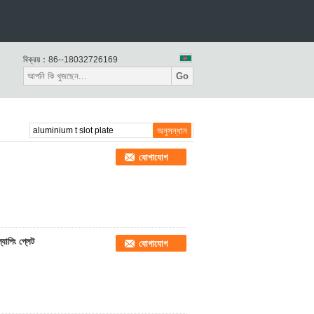
বিক্রয়：
86--18032726169
Go
যোগাযোগ
্যাপিং প্লেট
যোগাযোগ