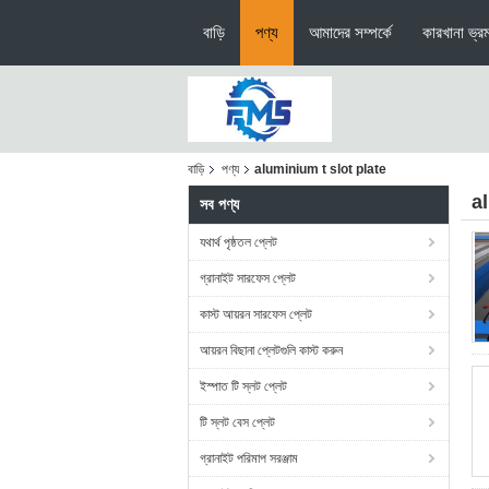
বাড়ি
পণ্য
আমাদের সম্পর্কে
কারখানা ভ্র
বাড়ি
পণ্য
aluminium t slot plate
a
সব পণ্য
যথার্থ পৃষ্ঠতল প্লেট
গ্রানাইট সারফেস প্লেট
কাস্ট আয়রন সারফেস প্লেট
আয়রন বিছানা প্লেটগুলি কাস্ট করুন
ইস্পাত টি স্লট প্লেট
টি স্লট বেস প্লেট
গ্রানাইট পরিমাপ সরঞ্জাম