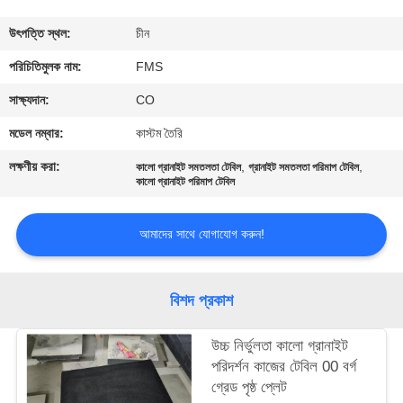
নিয়ন্ত্রণ
উৎপত্তি স্থল:
চীন
যোগাযোগ
পরিচিতিমুলক নাম:
FMS
করুন
সাক্ষ্যদান:
CO
মডেল নম্বার:
কাস্টম তৈরি
খবর
লক্ষণীয় করা:
,
,
কালো গ্রানাইট সমতলতা টেবিল
গ্রানাইট সমতলতা পরিমাপ টেবিল
কালো গ্রানাইট পরিমাপ টেবিল
উদ্ধৃতির
আমাদের সাথে যোগাযোগ করুন!
জন্য
আবেদন
বিশদ প্রকাশ
সাইট
উচ্চ নির্ভুলতা কালো গ্রানাইট
ম্যাপ
পরিদর্শন কাজের টেবিল 00 বর্গ
গ্রেড পৃষ্ঠ প্লেট