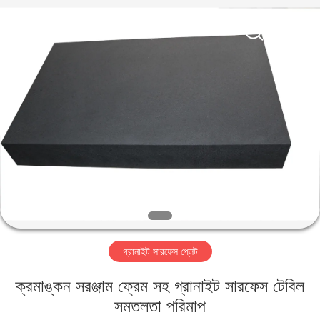
Famous
International
Trading
Co.,
Ltd.
All
Rights
Reserved.
বাড়ি
পণ্য
আমাদের
সম্পর্কে
কারখানা
গ্রানাইট সারফেস প্লেট
ভ্রমণ
ক্রমাঙ্কন সরঞ্জাম ফ্রেম সহ গ্রানাইট সারফেস টেবিল
মান
সমতলতা পরিমাপ