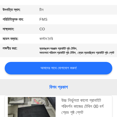
নিয়ন্ত্রণ
উৎপত্তি স্থল:
চীন
যোগাযোগ
পরিচিতিমুলক নাম:
FMS
করুন
সাক্ষ্যদান:
CO
মডেল নম্বার:
কাস্টম তৈরি
খবর
লক্ষণীয় করা:
,
ক্রমাঙ্কন সরঞ্জাম গ্রানাইট পৃষ্ঠ টেবিল
,
সমতলতা পরিমাপ গ্রানাইট পৃষ্ঠ টেবিল
ফ্রেম ক্রমাঙ্কিত গ্রানাইট পৃষ্ঠ প্লেট
উদ্ধৃতির
আমাদের সাথে যোগাযোগ করুন!
জন্য
আবেদন
বিশদ প্রকাশ
সাইট
উচ্চ নির্ভুলতা কালো গ্রানাইট
ম্যাপ
পরিদর্শন কাজের টেবিল 00 বর্গ
গ্রেড পৃষ্ঠ প্লেট