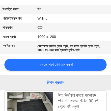
নিয়ন্ত্রণ
উৎপত্তি স্থল:
চীন
যোগাযোগ
পরিচিতিমুলক নাম:
Willing
করুন
সাক্ষ্যদান:
CO
মডেল নম্বার:
1000 x1200
খবর
লক্ষণীয় করা:
,
,
কো স্পষ্টতা গ্রানাইট পৃষ্ঠের প্লেট
সহ কালো গ্রানাইট পৃষ্ঠের প্লেট
1000 x1200 যথার্থ গ্রানাইট পৃষ্ঠের প্লেট
উদ্ধৃতির
আমাদের সাথে যোগাযোগ করুন!
জন্য
আবেদন
বিশদ প্রকাশ
সাইট
উচ্চ নির্ভুলতা কালো গ্রানাইট
ম্যাপ
পরিদর্শন কাজের টেবিল 00 বর্গ
গ্রেড পৃষ্ঠ প্লেট