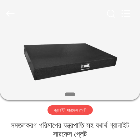
Famous
International
Trading
Co.,
Ltd.
All
Rights
Reserved.
বাড়ি
পণ্য
আমাদের
সম্পর্কে
কারখানা
গ্রানাইট সারফেস প্লেট
ভ্রমণ
সমতলকরণ পরিমাপের যন্ত্রপাতি সহ যথার্থ গ্রানাইট
মান
সারফেস প্লেট