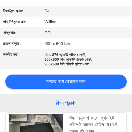
নিয়ন্ত্রণ
উৎপত্তি স্থল:
চীন
যোগাযোগ
পরিচিতিমুলক নাম:
Willing
করুন
সাক্ষ্যদান:
CO
মডেল নম্বার:
900 x 600 মিমি
খবর
লক্ষণীয় করা:
,
din / 876 গ্রানাইট পরিদর্শন প্লেট
,
900x600 মিমি গ্রানাইট পরিদর্শন প্লেট
900x600 মিমি পরিদর্শন পৃষ্ঠতল প্লেট
উদ্ধৃতির
জন্য
আমাদের সাথে যোগাযোগ করুন!
আবেদন
বিশদ প্রকাশ
সাইট
ম্যাপ
উচ্চ নির্ভুলতা কালো গ্রানাইট
পরিদর্শন কাজের টেবিল 00 বর্গ
গ্রেড পৃষ্ঠ প্লেট