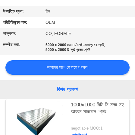
নিয়ন্ত্রণ
উৎপত্তি স্থল:
চীন
যোগাযোগ
পরিচিতিমুলক নাম:
OEM
করুন
সাক্ষ্যদান:
CO, FORM-E
লক্ষণীয় করা:
,
5000 x 2000 castালাই লোহা পৃষ্ঠের প্লেট
5000 x 2000 টি স্লট পৃষ্ঠের প্লেট
খবর
আমাদের সাথে যোগাযোগ করুন!
উদ্ধৃতির
জন্য
বিশদ প্রকাশ
আবেদন
1000x1000 মিমি সি স্লট সহ
সাইট
আয়রন সারফেস প্লেট
ম্যাপ
negotiable MOQ:1