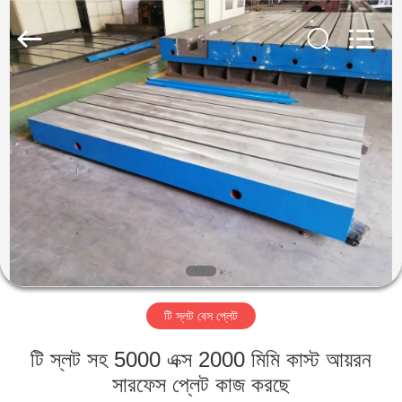
Famous
International
Trading
Co.,
Ltd.
All
Rights
Reserved.
বাড়ি
পণ্য
আমাদের
সম্পর্কে
কারখানা
টি স্লট বেস প্লেট
ভ্রমণ
টি স্লট সহ 5000 এক্স 2000 মিমি কাস্ট আয়রন
মান
সারফেস প্লেট কাজ করছে