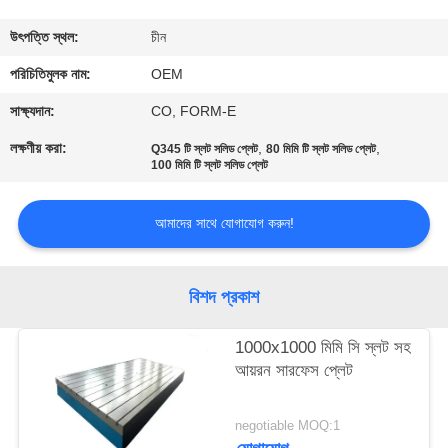
নিয়ন্ত্রণ
উৎপত্তি স্থল:
চীন
যোগাযোগ
পরিচিতিমুলক নাম:
OEM
করুন
সাক্ষ্যদান:
CO, FORM-E
লক্ষণীয় করা:
,
,
Q345 টি স্লট সলিড প্লেট
80 মিমি টি স্লট সলিড প্লেট
100 মিমি টি স্লট সলিড প্লেট
খবর
আমাদের সাথে যোগাযোগ করুন!
উদ্ধৃতির
জন্য
বিশদ প্রকাশ
আবেদন
1000x1000 মিমি সি স্লট সহ
সাইট
আয়রন সারফেস প্লেট
ম্যাপ
negotiable MOQ:1