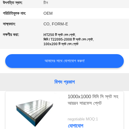
নিয়ন্ত্রণ
উৎপত্তি স্থল:
চীন
পরিচিতিমুলক নাম:
OEM
যোগাযোগ
সাক্ষ্যদান:
CO, FORM-E
করুন
লক্ষণীয় করা:
,
HT250 টি স্লট বেস প্লেট
,
জিবি / T22095-2008 টি স্লট বেস প্লেট
100x200 টি স্লট বেস প্লেট
খবর
আমাদের সাথে যোগাযোগ করুন!
উদ্ধৃতির
জন্য
বিশদ প্রকাশ
আবেদন
1000x1000 মিমি সি স্লট সহ
আয়রন সারফেস প্লেট
সাইট
ম্যাপ
negotiable MOQ:1
যোগাযোগ