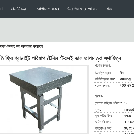
মণ
মান নিয়ন্ত্রণ
যোগাযোগ করুন
উদ্ধৃতির জন্য আবেদন
খবর
 টেবিল টেকসই ভাল তাপমাত্রা স্থায়িত্ব
ৃতি ফ্রি গ্রানাইট পরিমাপ টেবিল টেকসই ভাল তাপমাত্রা স্থায়িত্ব
পণ্যের বিবরণ:
উৎপত্তি স্থল:
চীন
পরিচিতিমুলক নাম:
Willing
মডেল নম্বার:
400 এক্স 
প্রদান:
ন্যূনতম চাহিদার পরিমাণ:
5
মূল্য:
negot
প্যাকেজিং বিবরণ:
কাঠের
ডেলিভারি সময়:
10 কাজ
পরিশোধের শর্ত:
টি / টি, 