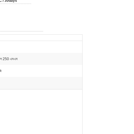
 / 30days
ক্স 250 এমএম
ি