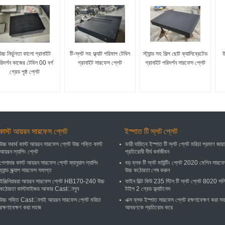
উচ্চ নির্ভুলতা কালো গ্রানাইট
টি-স্লট সহ ফ্ল্যাট পরিমাপ টেবিল
স্ট্যান্ড সহ শিল্প ছোট ক্যালিব্রেটেড
উ
রিদর্শন কাজের টেবিল 00 বর্গ
গ্রানাইট সারফেস প্লেট
গ্রানাইট পরিদর্শন সারফেস প্লেট
গ্রেড পৃষ্ঠ প্লেট
কাস্ট আয়রন সারফেস প্লেট
ইস্পাত টি স্লট প্লেট
উচ্চ যথার্থ কাস্ট আয়রন সারফেস প্লেট উচ্চ শক্তি কাস্ট
ভারী দায়িত্ব ইস্পাত টি স্লট প্লেট মরিচা প্রমাণ জারা
আয়রন ল্যাপিং প্লেট
প্রতিরোধী দীর্ঘ কর্মজীবন
পেশাদার কাস্ট আয়রন সারফেস প্লেট ম্যানুয়াল ল্যাপিং
বড় ব্লক টি স্লট মাউন্টিং প্লেট 2020 মেশিন সারফ
হ্যান্ড স্ক্র্যাপ সারফেস সমাপ্ত
উচ্চ কঠোরতা শেষ করুন
ইঞ্জিনিয়াররা আয়রন সারফেস প্লেট HB170-240 উচ্চ
ফাইন মিল্ট কিউ 235 স্টিল টি স্লট প্লেট 8020 সল
কঠোরতা কাস্টমাইজড আকার Castালুন
টাইপ 2 গ্রেড ফ্ল্যাটনেস
উচ্চ শক্তি Castালাই আয়রন সারফেস প্লেট মরিচা
এক্স ব্লক ইস্পাত সারফেস প্লেট রক্ষণাবেক্ষণ করা স
রক্ষণাবেক্ষণ করা সহজ
আবরণকে প্রতিরোধ করে