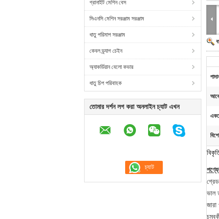
গ্রানাইট মেশিন বেস
সিএনসি মেশিন সরঞ্জাম সরঞ্জাম
ধাতু পরিমাপ সরঞ্জাম
ব
কেবল ড্র্যাগ চেইন
অ্যাকর্ডিয়ান বেলো কভার
পাদা
ধাতু চিপ পরিবাহক
আবে
তোমার দর্শন লগ করা অনলাইন চ্যাট এখন
একঘে
বিশে
বিকৃত
পণ্যের
গ্রেড
ভাল ত
জারা 
চুম্বক