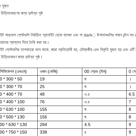
ি মুক্ত
চিহ্নিতকরণের জন্য দুর্দান্ত পৃষ্ঠ
নাইট সারফেস প্লেটগুলি নির্বাচিত গ্রানাইট থেকে হালকা এবং গা dark় উপাদানগুলির সমান বন্টন সহ
রোধের প্রস্তাব দিয়ে তৈরি করা হয়।
াইট প্লেটগুলির তাপমাত্রা ভাল থাকে, জারা প্রতিরোধী হয়, চৌম্বকীয় এবং বিকৃতি মুক্ত হয় এবং এটি
চিহ্নিতকরণ জন্য দুর্দান্ত পৃষ্ঠ।
েসিফিকেশন (এমএম)
ওজন (কেজি)
00 গ্রেড (উম)
0 গ্
0 * 300 * 50
19
ঘ
।
0 * 300 * 70
25
ঘ
।
0 * 400 * 70
48
৩.৫
6.5
0 * 400 * 100
76
৩.৫
7
0 * 630 * 100
155
ঘ
8
0 * 500 * 130
156
ঘ
8
00 * 630 * 130
284
4.5
9
00 * 750 * 150
338
৫
9