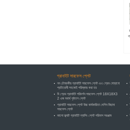
প
গ্রানাইট সারফেস প্লেট
নন চৌম্বকীয় গ্রানাইট সারফেস প্লেট এএ গ্রেড মোড়ানো
প্রতিরোধী সহজেই পরিষ্কার করা হয়
বি গ্রেড গ্রানাইট পরিদর্শন সারফেস প্লেট 18X18X3
2 এজ যথার্থ পৃষ্ঠতল প্লেট
গ্রানাইট সারফেস প্লেট উচ্চ কার্যকারিতা মেশিন বিছানা
সারফেস প্লেট
কালো ফ্ল্যাট গ্রানাইট ল্যাপিং প্লেট পরিমাপ সরঞ্জাম