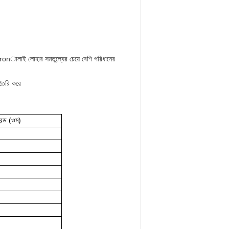
 ironালাই লোহার সমতুল্যের চেয়ে বেশি পরিধানের
 তৈরি করে
রেড (ওম)