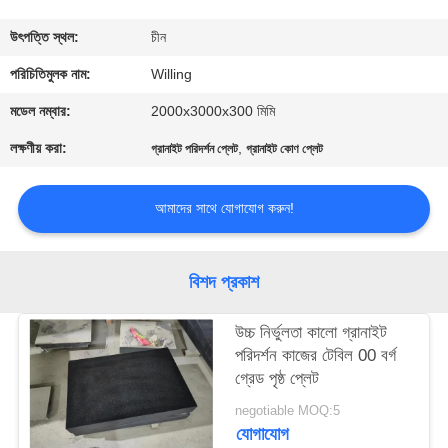
নিয়ন্ত্রণ
উৎপত্তি স্থল:
চীন
যোগাযোগ
পরিচিতিমুলক নাম:
Willing
করুন
মডেল নম্বার:
2000x3000x300 মিমি
লক্ষণীয় করা:
,
গ্রানাইট পরিদর্শন প্লেট
গ্রানাইট কোণ প্লেট
খবর
আমাদের সাথে যোগাযোগ করুন!
উদ্ধৃতির
জন্য
বিশদ প্রকাশ
আবেদন
উচ্চ নির্ভুলতা কালো গ্রানাইট
পরিদর্শন কাজের টেবিল 00 বর্গ
সাইট
গ্রেড পৃষ্ঠ প্লেট
ম্যাপ
negotiable MOQ:5
যোগাযোগ