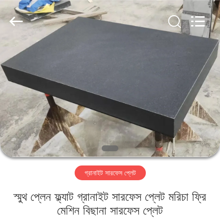
Famous
International
Trading
Co.,
Ltd.
All
Rights
Reserved.
বাড়ি
পণ্য
আমাদের
সম্পর্কে
কারখানা
গ্রানাইট সারফেস প্লেট
ভ্রমণ
স্মুথ প্লেন ফ্ল্যাট গ্রানাইট সারফেস প্লেট মরিচা ফ্রি
মান
মেশিন বিছানা সারফেস প্লেট