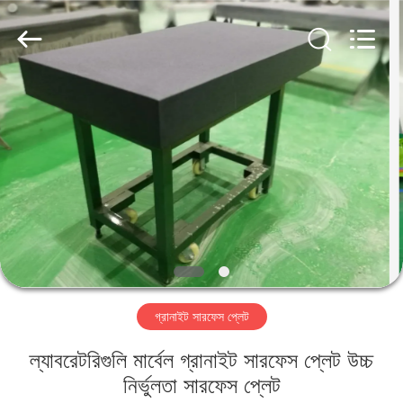
Famous
International
Trading
Co.,
Ltd.
All
Rights
Reserved.
বাড়ি
পণ্য
আমাদের
সম্পর্কে
কারখানা
গ্রানাইট সারফেস প্লেট
ভ্রমণ
ল্যাবরেটরিগুলি মার্বেল গ্রানাইট সারফেস প্লেট উচ্চ
মান
নির্ভুলতা সারফেস প্লেট