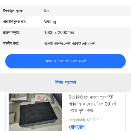
নিয়ন্ত্রণ
উৎপত্তি স্থল:
চীন
যোগাযোগ
পরিচিতিমুলক নাম:
Willing
করুন
মডেল নম্বার:
1000 x 2000 মিমি
লক্ষণীয় করা:
,
গ্রানাইট পরিদর্শন প্লেট
গ্রানাইট কোণ প্লেট
খবর
আমাদের সাথে যোগাযোগ করুন!
উদ্ধৃতির
জন্য
বিশদ প্রকাশ
আবেদন
উচ্চ নির্ভুলতা কালো গ্রানাইট
পরিদর্শন কাজের টেবিল 00 বর্গ
সাইট
গ্রেড পৃষ্ঠ প্লেট
ম্যাপ
negotiable MOQ:5
যোগাযোগ