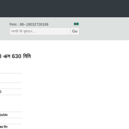
বিক্রয়：
86--18032726169
Go
0 এক্স 630 মিমি
0
iable
ের দিন