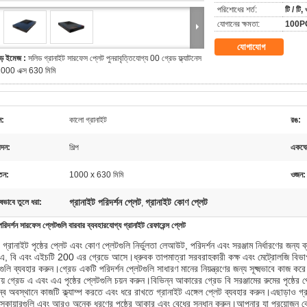
পরিশোধের শর্ত:
টি / টি, 
যোগানের ক্ষমতা:
100PC
যোগাযোগ
ড় ইমেজ :
সলিড গ্রানাইট সারফেস প্লেট পুনরাবৃত্তিযোগ্য 00 গ্রেড ফ্ল্যাটনেস
000 এক্স 630 মিমি
ন:
কালো গ্রানাইট
রঙ:
দন:
শিল্প
একঘেয
তন:
1000 x 630 মিমি
ওজন:
গ্রানাইট পরিদর্শন প্লেট
গ্রানাইট কোণ প্লেট
ষভাবে তুলে ধরা:
,
ট পরিদর্শন সারফেস প্লেটগুলি বারবার ব্যবহারযোগ্য গ্রানাইট রেফারেন্স প্লেট
গ্রানাইট পৃষ্ঠের প্লেট এবং কোণ প্লেটগুলি নির্ভুলতা লেআউট, পরিদর্শন এবং সরঞ্জাম নির্ধারণের জন্য 
এ, বি এবং এইচটি 200 এর গ্রেডে আসে।ধ্রুবক তাপমাত্রা সরবরাহকারী কক্ষ এবং মেট্রোলজি বিভাগগুল
গুলি ব্যবহার করুন।গ্রেড একটি পরিদর্শন প্লেটগুলি সাধারণ মানের নিয়ন্ত্রণের জন্য সূক্ষ্মভাবে কাজ
ায় গ্রেড এ এবং এএ পৃষ্ঠের প্লেটগুলি চয়ন করুন।বিভিন্ন আকারের গ্রেড বি সরঞ্জামের রুমের পৃষ্ঠ
্ব অবস্থানে কাজটি ক্ল্যাম্প করতে এবং ধরে রাখতে গ্রানাইট এঙ্গেল প্লেট ব্যবহার করুন।এছাড়াও গ্রা
 স্কোয়ারগুলি এবং আরও অনেক ধরণের পৃষ্ঠের আকার এবং বেধের সন্ধান করুন।আপনার যা প্রয়োজন ক