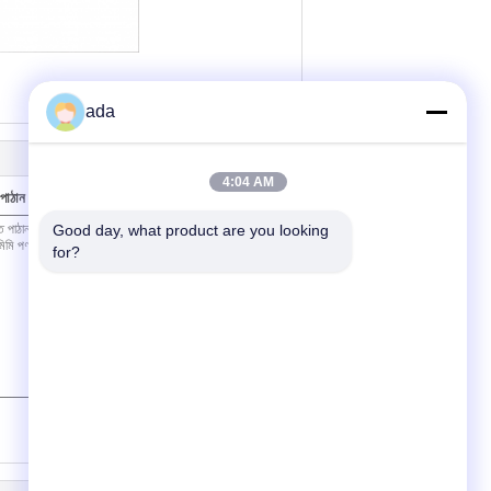
ada
4:04 AM
পাঠান
Good day, what product are you looking 
for?
(
0
/ 3000)