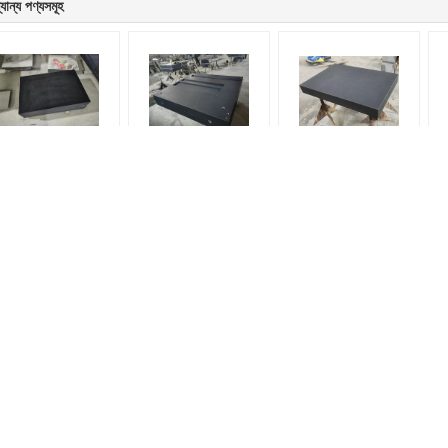
যান্য পণ্যসমূহ
উচ্চ নির্ভুলতা কালো গ্রানাইট
টি-স্লট সহ ফ্ল্যাট পরিমাপ টেবিল
স্ট্যান্ড সহ শিল্প ছোট ক্যালিব্রেটেড
উ
রিদর্শন কাজের টেবিল 00 বর্গ
গ্রানাইট সারফেস প্লেট
গ্রানাইট পরিদর্শন সারফেস প্লেট
গ্রেড পৃষ্ঠ প্লেট
কাস্ট আয়রন সারফেস প্লেট
ইস্পাত টি স্লট প্লেট
উচ্চ যথার্থ কাস্ট আয়রন সারফেস প্লেট উচ্চ শক্তি কাস্ট
ভারী দায়িত্ব ইস্পাত টি স্লট প্লেট মরিচা প্রমাণ জারা
আয়রন ল্যাপিং প্লেট
প্রতিরোধী দীর্ঘ কর্মজীবন
পেশাদার কাস্ট আয়রন সারফেস প্লেট ম্যানুয়াল ল্যাপিং
বড় ব্লক টি স্লট মাউন্টিং প্লেট 2020 মেশিন সারফ
হ্যান্ড স্ক্র্যাপ সারফেস সমাপ্ত
উচ্চ কঠোরতা শেষ করুন
ইঞ্জিনিয়াররা আয়রন সারফেস প্লেট HB170-240 উচ্চ
ফাইন মিল্ট কিউ 235 স্টিল টি স্লট প্লেট 8020 সল
কঠোরতা কাস্টমাইজড আকার Castালুন
টাইপ 2 গ্রেড ফ্ল্যাটনেস
উচ্চ শক্তি Castালাই আয়রন সারফেস প্লেট মরিচা
এক্স ব্লক ইস্পাত সারফেস প্লেট রক্ষণাবেক্ষণ করা স