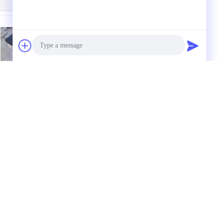
চ্চ নির্ভুলতা গ্রানাইট সারফেস
গ্রানাইট পরিমাপ এবং নিয়ন্ত্রণ
প্লেট পালিশ মসৃণ
প্লেট 1000 x 630 মিমি
Photo
Video Call
Audio Call
উদ্ধৃতির জন্য আবেদন
পাঠান
েস
িড
E-Mail
সাইটম্যাপ
|
হজ