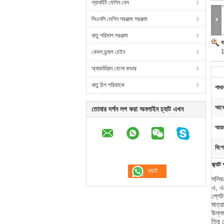
গ্রানাইট মেশিন বেস
সিএনসি মেশিন সরঞ্জাম সরঞ্জাম
ধাতু পরিমাপ সরঞ্জাম
ব
1
কেবল ড্র্যাগ চেইন
অ্যাকর্ডিয়ান বেলো কভার
ধাতু চিপ পরিবাহক
পাদা
আবে
তোমার দর্শন লগ করা অনলাইন চ্যাট এখন
আয়
বিশে
ফ্ল্যা
সলিড 
এ, এ
প্লেট
মাত্র
উল্লম
ত্রি