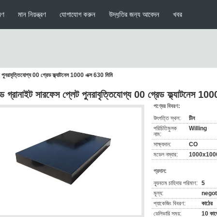
মণ
মান নিয়ন্ত্রণ
যোগাযোগ করুন
উদ্ধৃতির জন্য আবেদন
খবর
 পুনরাবৃত্তিযোগ্য 00 গ্রেড ফ্ল্যাটনেস 1000 এক্স 630 মিমি
ড গ্রানাইট সারফেস প্লেট পুনরাবৃত্তিযোগ্য 00 গ্রেড ফ্ল্যাটনেস 100
পণ্যের বিবরণ:
উৎপত্তি স্থল:
চীন
পরিচিতিমুলক
Willing
নাম:
সাক্ষ্যদান:
CO
মডেল নম্বার:
1000x100
প্রদান:
ন্যূনতম চাহিদার পরিমাণ:
5
মূল্য:
negot
প্যাকেজিং বিবরণ:
কাঠের
ডেলিভারি সময়:
10 কাজ