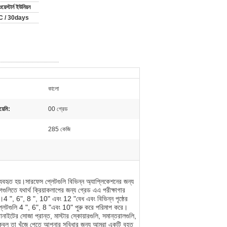
ওয়েস্টার্ন ইউনিয়ন
 / 30days
কালো
়েমি:
00 গ্রেড
285 কেজি
ব্যবহৃত হয়।সারফেস প্লেটগুলি বিভিন্ন অ্যাপ্লিকেশনের জন্য
িতে যথার্থ ক্রিয়াকলাপের জন্য গ্রেড এএ পরীক্ষাগার
 করে।4 ", 6", 8 ", 10" এবং 12 "বেধ এবং বিভিন্ন পৃষ্ঠের
ের প্লেটগুলি 4 ", 6", 8 "এবং 10" পুরু করে পরিমাপ করে।
নাইটের সোজা প্রান্ত, মাস্টার স্কোয়ারগুলি, সমান্তরালগুলি,
েবল তা খুঁজে পেতে আপনার সুবিধার জন্য আমরা একটি বৃহত