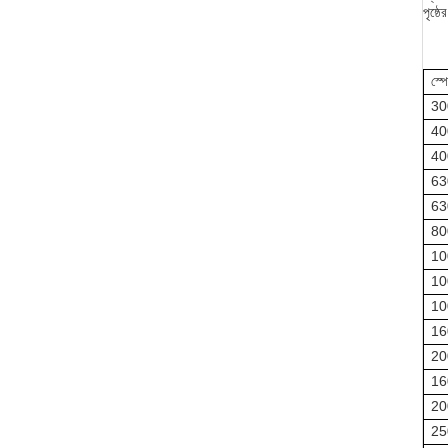
পৃষ্ঠ
স্প
30
40
40
63
63
80
10
10
10
16
20
16
20
25