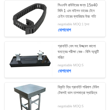
সিএনসি রাউটারের জন্য 15x40
মিমি 1 এম নাইলন তারের টেনে
16
চেইন তারের ক্যারিয়ার উচ্চ গতি
negotiable MOQ:1 টুকরা
গ্রানাইট পরিমাপ সরঞ্জাম
যোগাযোগ
গ্রানাইট বেস সহ উজ্জ্বল কালো
ঘনত্বের পরীক্ষা বেঞ্চ - বিসি অ্যান্টি
মরিচা
45
negotiable MOQ:5
যোগাযোগ
গ্রানাইট মেশিন বেস
বিকৃতি ফ্রি গ্রানাইট পরিমাপ টেবিল
টেকসই ভাল তাপমাত্রা স্থায়িত্ব
negotiable MOQ:5