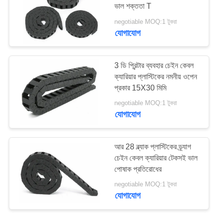
ভাল শক্ততা T
PRIVACY
negotiable MOQ:1 টুকরা
POLICY
যোগাযোগ
8
ইস্পাত টি স্লট প্লেট
3 ডি প্রিন্টার ব্যবহার চেইন কেবল
ক্যারিয়ার প্লাস্টিকের নমনীয় ওপেন
প্রকার 15X30 মিমি
negotiable MOQ:1 টুকরা
যোগাযোগ
35
আর 28 ব্ল্যাক প্লাস্টিকের ড্র্যাগ
চেইন কেবল ক্যারিয়ার টেকসই ভাল
টি স্লট বেস প্লেট
পোষাক প্রতিরোধের
negotiable MOQ:1 টুকরা
যোগাযোগ