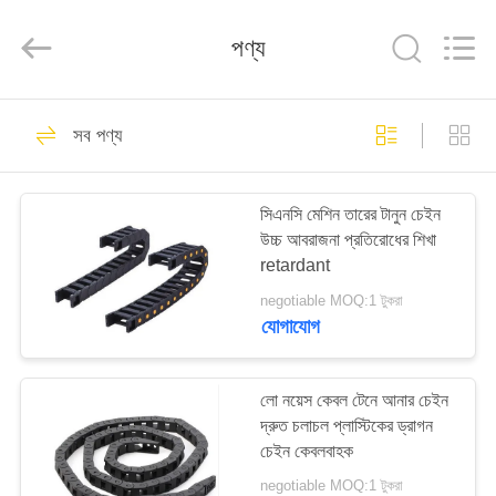
Famous
International
Trading
পণ্য
Co.,
Ltd.
All
Rights
Reserved.
বাড়ি
26
সব পণ্য
যথার্থ পৃষ্ঠতল প্লেট
পণ্য
সিএনসি মেশিন তারের টানুন চেইন
উচ্চ আবরাজনা প্রতিরোধের শিখা
আমাদের
retardant
সম্পর্কে
negotiable MOQ:1 টুকরা
যোগাযোগ
153
কারখানা
ভ্রমণ
লো নয়েস কেবল টেনে আনার চেইন
গ্রানাইট সারফেস প্লেট
দ্রুত চলাচল প্লাস্টিকের ড্রাগন
চেইন কেবলবাহক
মান
negotiable MOQ:1 টুকরা