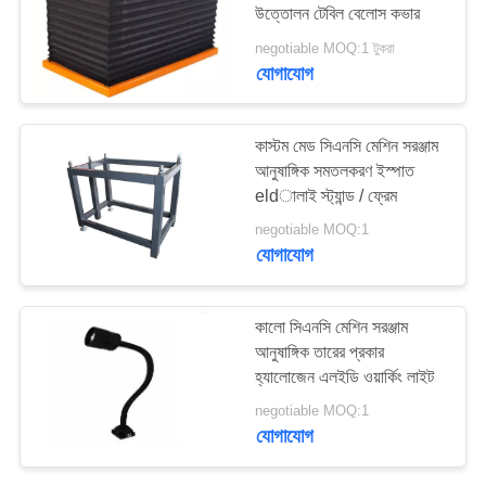
উত্তোলন টেবিল বেলোস কভার
PRIVACY
negotiable MOQ:1 টুকরা
POLICY
যোগাযোগ
কাস্টম মেড সিএনসি মেশিন সরঞ্জাম
আনুষাঙ্গিক সমতলকরণ ইস্পাত
eldালাই স্ট্যান্ড / ফ্রেম
negotiable MOQ:1
যোগাযোগ
কালো সিএনসি মেশিন সরঞ্জাম
আনুষাঙ্গিক তারের প্রকার
হ্যালোজেন এলইডি ওয়ার্কিং লাইট
negotiable MOQ:1
যোগাযোগ