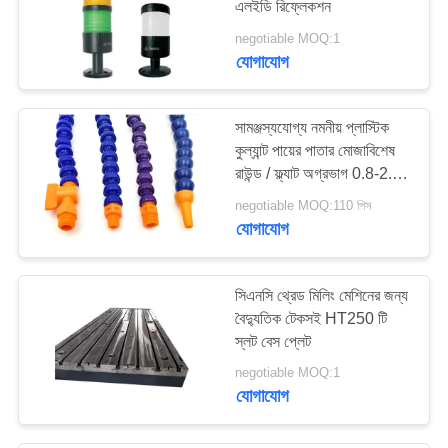
এলইডি রিফ্লেকশন
negotiable MOQ:1
যোগাযোগ
সামঞ্জস্যযোগ্য নমনীয় প্লাস্টিক
কুল্যান্ট পায়ের পাতার মোজাবিশেষ
রাউন্ড / ফ্ল্যাট অগ্রভাগ 0.8-2.0
মিমি বেধ
negotiable MOQ:110 পিস
যোগাযোগ
সিএনসি থ্রেড মিলিং মেশিনের জন্য
বৈদ্যুতিক টেকসই HT250 টি
স্লট বেস প্লেট
negotiable MOQ:1
যোগাযোগ