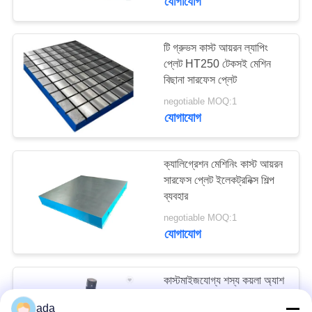
যোগাযোগ
টি গ্রুভস কাস্ট আয়রন ল্যাপিং
প্লেট HT250 টেকসই মেশিন
বিছানা সারফেস প্লেট
negotiable MOQ:1
যোগাযোগ
ক্যালিগ্রেশন মেশিনিং কাস্ট আয়রন
সারফেস প্লেট ইলেকট্রনিক্স শিল্প
ব্যবহার
negotiable MOQ:1
যোগাযোগ
কাস্টমাইজযোগ্য শস্য কয়লা অ্যাশ
চিপ এমবেডেড স্ক্রাপার ট্রান্সপোর্টার
ada