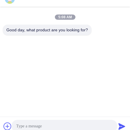
কনভেয়র উপাদান হ্যান্ডলিং জন্য
negotiable MOQ:1
যোগাযোগ
5:08 AM
Good day, what product are you looking for?
শিল্প উপকরণ হ্যান্ডলিংয়ের জন্য
শস্য কয়লা অ্যাশ চিপ এমবেডেড
স্ক্র্যাপার ট্রান্সপোর্টার কনভেয়র
negotiable MOQ:1
যোগাযোগ
কাস্টম মেড কঠোরতা জিজি 25 টি
স্লট বেস প্লেট 1000x1000
negotiable MOQ:1
যোগাযোগ