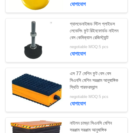
নিয়ন্ত্রণ
যোগাযোগ
যোগাযোগ
গ্যালভেনাইজড স্টিল গ্লাইডস
লেভেলিং ফুট রিইনফোর্ডড নাইলন
করুন
বেস কেমিক্যাল রেজিস্ট্যান্ট
negotiable MOQ:5 pcs
খবর
যোগাযোগ
উদ্ধৃতির
এস 77 মেশিন ফুট বেস বেস
জন্য
সিএনসি মেশিন সরঞ্জাম আনুষাঙ্গিক
স্থিতি পারফরম্যান্স
আবেদন
negotiable MOQ:5 pcs
যোগাযোগ
সাইট
ম্যাপ
নাইলন চামড়া সিএনসি মেশিন
সরঞ্জাম সরঞ্জাম আনুষাঙ্গিক