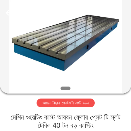
Famous
International
Trading
Co.,
Ltd.
All
Rights
Reserved.
বাড়ি
পণ্য
আমাদের
সম্পর্কে
কারখানা
আয়রন বিছানা প্লেটগুলি কাস্ট করুন
ভ্রমণ
মেশিন ওয়েল্ডিং কাস্ট আয়রন ফ্লোর প্লেট টি স্লট
মান
টেবিল 40 টন বড় কাস্টিং