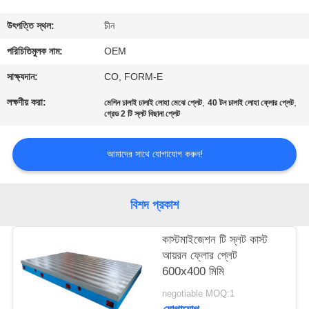
নিয়ন্ত্রণ
উৎপত্তি স্থল:
চীন
যোগাযোগ
পরিচিতিমুলক নাম:
OEM
করুন
সাক্ষ্যদান:
CO, FORM-E
লক্ষণীয় করা:
,
,
মেশিন ঢালাই ঢালাই লোহা মেঝে প্লেট
40 টন ঢালাই লোহা ফ্লোর প্লেট
গ্রেড 2 টি স্লট বিছানা প্লেট
খবর
আমাদের সাথে যোগাযোগ করুন!
উদ্ধৃতির
জন্য
বিশদ প্রকাশ
আবেদন
কাস্টমাইজেশন টি স্লট কাস্ট
সাইট
আয়রন ফ্লোর প্লেট
600x400 মিমি
ম্যাপ
negotiable MOQ:1