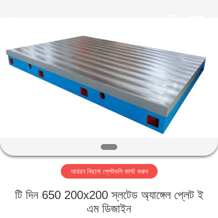
Famous
International
Trading
Co.,
Ltd.
All
Rights
Reserved.
বাড়ি
পণ্য
আমাদের
সম্পর্কে
কারখানা
আয়রন বিছানা প্লেটগুলি কাস্ট করুন
ভ্রমণ
টি দিন 650 200x200 স্লটেড অ্যাঙ্গেল প্লেট ই
মান
এম ডিজাইন