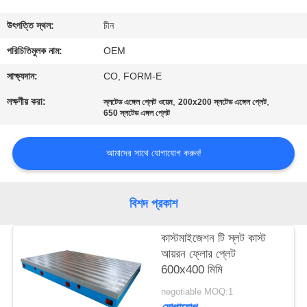
নিয়ন্ত্রণ
উৎপত্তি স্থল:
চীন
যোগাযোগ
পরিচিতিমুলক নাম:
OEM
করুন
সাক্ষ্যদান:
CO, FORM-E
লক্ষণীয় করা:
,
,
স্লটেড এঙ্গেল প্লেট ওয়েম
200x200 স্লটেড এঙ্গেল প্লেট
650 স্লটেড এঙ্গল প্লেট
খবর
আমাদের সাথে যোগাযোগ করুন!
উদ্ধৃতির
জন্য
বিশদ প্রকাশ
আবেদন
কাস্টমাইজেশন টি স্লট কাস্ট
সাইট
আয়রন ফ্লোর প্লেট
600x400 মিমি
ম্যাপ
negotiable MOQ:1