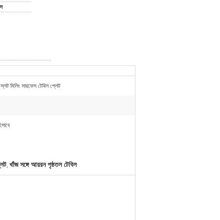
াস
 স্লট মিলিং সারফেস টেবিল প্লেট
হিসাবে
লেট
খাঁজ সঙ্গে আয়রন পৃষ্ঠতল টেবিল
,