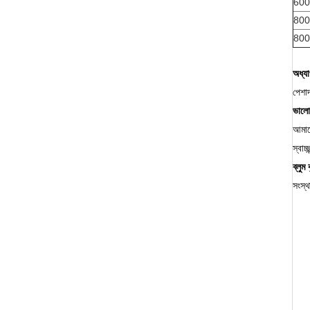
600
800
800
অধ্য
পেশাদ
ভালো
আমাদ
স্বাচ
ব্লুম 
সংস্