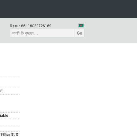
বিক্রয়：
86--18032726169
Go
-E
iable
্ন ইউনিয়ন, টি / টি