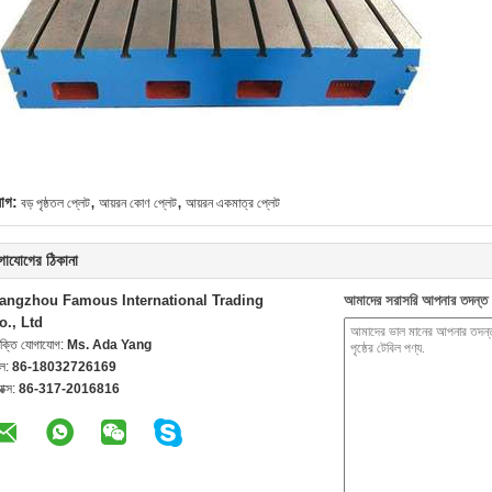
,
,
যাগ:
বড় পৃষ্ঠতল প্লেট
আয়রন কোণ প্লেট
আয়রন একমাত্র প্লেট
গাযোগের ঠিকানা
angzhou Famous International Trading
আমাদের সরাসরি আপনার তদন্ত 
o., Ltd
যক্তি যোগাযোগ:
Ms. Ada Yang
েল:
86-18032726169
যাক্স:
86-317-2016816