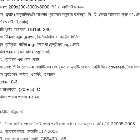
দিষ্টকরণ: 200x200-3000x8000 মিমি বা কাস্টমাইজ করুন
স: ফ্ল্যাট (আনুষাঙ্গিকগুলি আপনার প্রয়োজন অনুসারে উপলভ্য, ভি, টি, সোজা আকারের স্লট এবং টেপযু
 গ্রিড লাইন ইত্যাদি)
যকারী পৃষ্ঠের কঠোরতা: HB160-240
স চিকিত্সা: হ্যান্ড স্ক্র্যাপড, ফিনিস-মিলিং বা গ্রাউন্ড ফিনিস
ড্রি প্রক্রিয়া: বালির ingালাই বা কেন্দ্রীভূত ingালাই
ির্মাণ প্রকার: রজন বালির ingালাই
টিং: প্রাইমার এবং ফেস পেইন্ট
স লেপ: পিকিং তেল এবং প্লাস্টিকের রেখাযুক্ত বা অ্যান্টি-ক্রোশন পেইন্ট দিয়ে coveredেকে দেওয
স ফ্ল্যাটনেস: মাস্টার, ওয়ার্কিং, রেফারেন্স
থ গ্রেড: 0-3 
র তাপমাত্রা: (20 ± 5) ℃
েজিং: পাতলা পাতলা কাঠ বক্স
িউটিভ স্ট্যান্ডার্ড
চীনের জাতীয় castালাই লোহা প্ল্যাটফর্মের সর্বশেষ মান অনুসারে: জিবি / টি 22095-2008
গ্রহণযোগ্যতা: জেজেজি 117-2005
ধূসর লোহা castালাই: GB9439—88