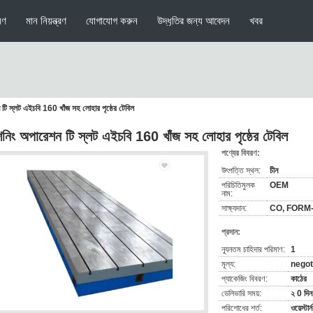
মণ
মান নিয়ন্ত্রণ
যোগাযোগ করুন
উদ্ধৃতির জন্য আবেদন
খবর
 টি স্লট এইচবি 160 খাঁজ সহ লোহার পৃষ্ঠের টেবিল
িনিং অপারেশন টি স্লট এইচবি 160 খাঁজ সহ লোহার পৃষ্ঠের টেবিল
পণ্যের বিবরণ:
উৎপত্তি স্থল:
চীন
পরিচিতিমুলক
OEM
নাম:
সাক্ষ্যদান:
CO, FORM
প্রদান:
ন্যূনতম চাহিদার পরিমাণ:
1
মূল্য:
negot
প্যাকেজিং বিবরণ:
কাঠের
ডেলিভারি সময়:
২ 0 দিন
পরিশোধের শর্ত:
ওয়েস্টার