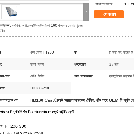
যোগানের ক্ষমতা:
10 / ম
যোগাযোগ
ড় ইমেজ :
মেশিনিং অপারেশন টি স্লট এইচবি 160 খাঁজ সহ লোহার পৃষ্ঠের
েবিল
ন:
ধূসর লোহা HT250
নাম:
টি স্লট সহ আয়রণ টি
শ:
ফাঁকা প্রকার
একঘেয়েমি:
3 গ্রেড
ফেস শেষ:
মেশিং ফিনিস
ওজন লোড হচ্ছে:
ক্লায়েন্টদের অনুরোধ 
রতা:
HB160-240
HB160 Castালাই আয়রন সারফেস টেবিল
খাঁজ সঙ্গে OEM টি স্লট প্
ষভাবে তুলে ধরা:
,
 অপারেশন টি স্লটগুলি খাঁজ দিয়ে আয়রন সারফেস প্লেট মাউন্টিং প্লেট
দান: HT200-300
ান্ডার্ড: জিবি / টি 22095-2008