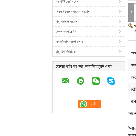
গ্রানাইট মেশিন বেস
সিএনসি মেশিন সরঞ্জাম সরঞ্জাম
ধাতু পরিমাপ সরঞ্জাম
ব
ট
কেবল ড্র্যাগ চেইন
অ্যাকর্ডিয়ান বেলো কভার
ধাতু চিপ পরিবাহক
পাদা
আদর্
তোমার দর্শন লগ করা অনলাইন চ্যাট এখন
সার
কঠো
বিশে
যন্ত্র
উপা
স্ট্য