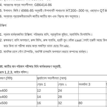
আয়রনের মাত্রা সহনশীলতা: GB6414-86
উপাদান: জিবি / 4986-85 অনুযায়ী।উপাদানটি সাধারণত HT200--300 হয়, এছাড়াও
অন্যান্য প্রয়োজনীয়তাগুলি জাতীয় জাতীয় মান এবং শিল্পের মান অনুসারে।
িকিত্সা
প্রথম বার্ধক্যজনিত চিকিত্সা: পরিষ্কার বালি, প্রাকৃতিক মুক্তি, অ্যানিলিং ডিগাউসিং।
রুক্ষকরণ: বালি অপসারণ, রুক্ষ মিলিং, রুক্ষ প্লানিং, ছয়টি মুখ।ফাঁকা castালাই ত্রুটি আছে কিনা 
করে কিনা তা পরীক্ষা করার জন্য সমাপ্তি ভাতা ছেড়ে দিন etc.
মানসিক চাপে গৌণ টেম্পারিং, অবশিষ্ট চাপগুলি অপসারণ করতে কম্পনের বার্ধক্য।
থতা:
জাতীয় মান পরিমাপ পরীক্ষার বিধি কার্যকরকরণ অনুযায়ী,
্রমে 1,2,3, ফাইন পলিশ।
ষ্টকরণ (মিমি)
ফ্ল্যাটনেস সহনশীলতা (আম)
গ্রেড 1
গ্রেড ২
পদমর্যাদা 3
x400
12
24
x400
14
28
x500
16
32
80