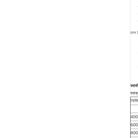
তাপ চ
যথার্
যথাক
নির্দি
400
600
800