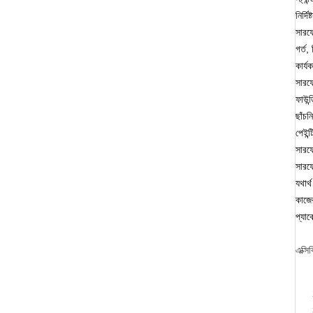
নির্
সারফে
গর্ত,
কার্
সারফে
ফাউন্
ছাঁচন
পেইন্
সারফে
সারফে
যথার্
কাজে
প্যাক
এক্সিক