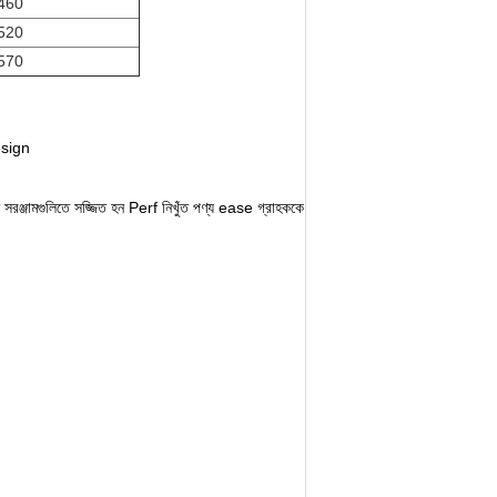
460
520
570
design
 সরঞ্জামগুলিতে সজ্জিত হন Perf নিখুঁত পণ্য ease গ্রাহককে