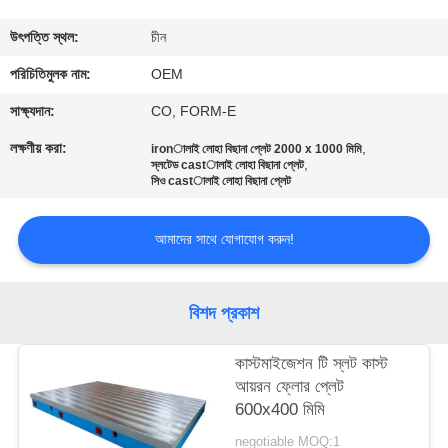
নিয়ন্ত্রণ
উৎপত্তি স্থল:
চীন
যোগাযোগ
পরিচিতিমুলক নাম:
OEM
করুন
সাক্ষ্যদান:
CO, FORM-E
লক্ষণীয় করা:
,
ironালাই লোহা বিছানা প্লেট 2000 x 1000 মিমি
,
স্লটেড castালাই লোহা বিছানা প্লেট
খবর
সিও castালাই লোহা বিছানা প্লেট
উদ্ধৃতির
আমাদের সাথে যোগাযোগ করুন!
জন্য
আবেদন
বিশদ প্রকাশ
কাস্টমাইজেশন টি স্লট কাস্ট
সাইট
আয়রন ফ্লোর প্লেট
ম্যাপ
600x400 মিমি
negotiable MOQ:1