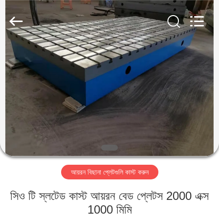
Famous
International
Trading
Co.,
Ltd.
All
Rights
Reserved.
বাড়ি
পণ্য
আমাদের
সম্পর্কে
কারখানা
আয়রন বিছানা প্লেটগুলি কাস্ট করুন
ভ্রমণ
সিও টি স্লটেড কাস্ট আয়রন বেড প্লেটস 2000 এক্স
মান
1000 মিমি