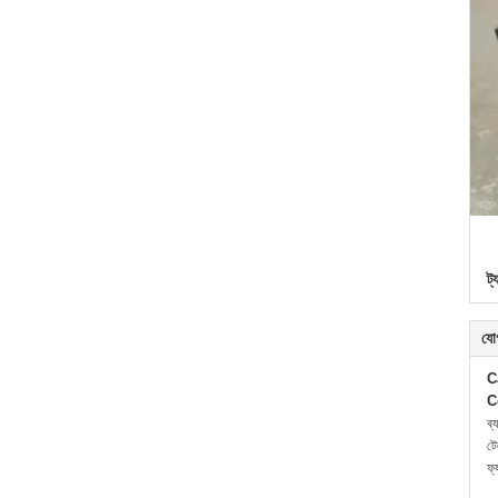
ট্
যো
C
C
ব্
ট
ফ্