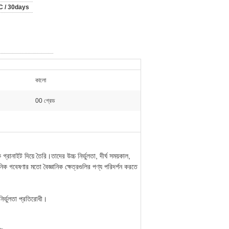
 / 30days
কালো
00 গ্রেড
্রানাইট দিয়ে তৈরি।তাদের উচ্চ নির্ভুলতা, দীর্ঘ সময়কাল,
নিক গবেষণার মতো বৈজ্ঞানিক ক্ষেত্রগুলির পণ্য পরিদর্শন করতে
ত নির্ভুলতা প্রতিরোধী।
যন্ত্র উপাদান