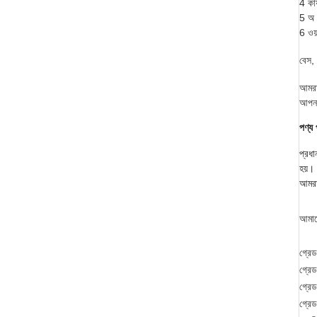
4 কার
5 অ 
6 ওয়
বেস,
আমরা
আপনা
পণ্য 
প্রধা
হয়।
আমরা 
আমাদ
গ্রে
গ্রে
গ্রে
গ্রে