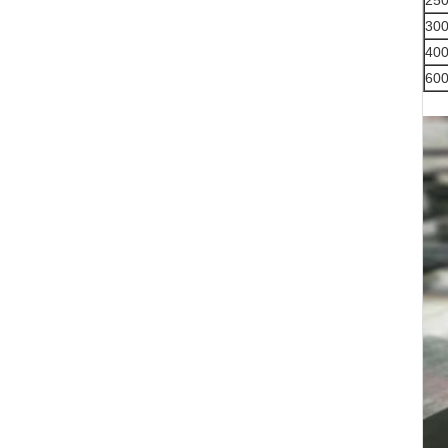
250
300
400
600