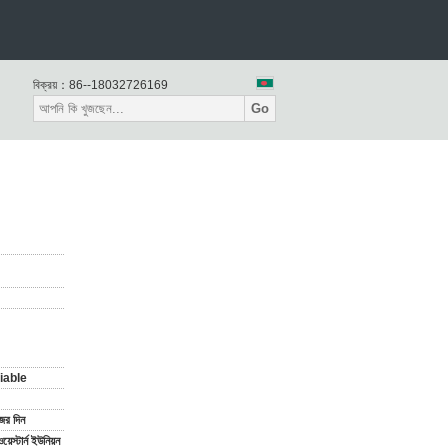
বিক্রয়：
86--18032726169
Go
iable
ের দিন
ওয়েস্টার্ন ইউনিয়ন