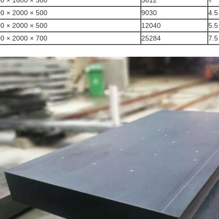
0 × 1600 × 300
3612
ঘ
0 × 2000 × 500
9030
4.5
0 × 2000 × 500
12040
5.5
0 × 2000 × 700
25284
7.5