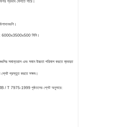
তার উপর প্রভাব ফেলতে পারে।
 উপাদানগুলি।
যন্ত্র উপাদান
টি হল: 6000x3500x500 মিমি।
উপাদানগুলির সমান্তরাল এবং সমান উচ্চতা পরিমাপ করতে ব্যবহৃত
স প্লেট প্রস্তুত করতে সক্ষম।
তা JB / T 7975-1999 পৃষ্ঠতলের প্লেট অনুসারে: