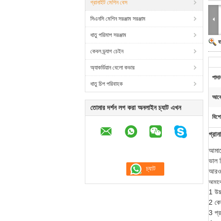
গ্রানাইট মেশিন বেস
সিএনসি মেশিন সরঞ্জাম সরঞ্জাম
ধাতু পরিমাপ সরঞ্জাম
ব
কেবল ড্র্যাগ চেইন
অ্যাকর্ডিয়ান বেলো কভার
পাদা
ধাতু চিপ পরিবাহক
আবে
তোমার দর্শন লগ করা অনলাইন চ্যাট এখন
বিশে
গ্রান
আমাদে
ভাল স
আরও 
আমাদে
1 উচ্
2 কো
3 প্