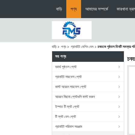
বাড়ি
পণ্য
আমাদের সম্পর্কে
কারখানা ভ্র
বাড়ি
পণ্য
গ্রানাইট মেশিন বেস
চকচকে পৃষ্ঠতল তিনটি সমন্বয় পরি
সব পণ্য
চকচ
যথার্থ পৃষ্ঠতল প্লেট
গ্রানাইট সারফেস প্লেট
কাস্ট আয়রন সারফেস প্লেট
আয়রন বিছানা প্লেটগুলি কাস্ট করুন
ইস্পাত টি স্লট প্লেট
টি স্লট বেস প্লেট
গ্রানাইট পরিমাপ সরঞ্জাম