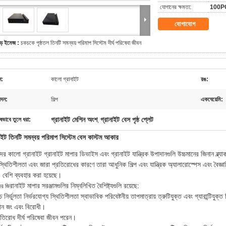
যোগানের ক্ষমতা:
100PC
যোগাযোগ
ড় ইমেজ :
চকচকে পৃষ্ঠতল তিনটি সমন্বয় পরিমাপ সিস্টেম দীর্ঘ পরিষেবা জীবন
ন:
কালো গ্রানাইট
রঙ:
দন:
শিল্প
একঘেয়েমি:
গ্রানাইট মেশিন অংশ
গ্রানাইট বেস পৃষ্ঠ প্লেট
ষভাবে তুলে ধরা:
,
াইট তিনটি সমন্বয় পরিমাপ সিস্টেম বেস কাস্টম আকার
র কালো গ্রানাইট গ্রানাইট মাপার ডিভাইস এবং গ্রানাইট যান্ত্রিক উপাদানগুলি উচ্চমানের জিনান ব্ল্যাক গ
্থিতিশীলতা এবং জারা প্রতিরোধের কারণে তারা আধুনিক শিল্প এবং যান্ত্রিক অ্যালারোস্পেস এবং বৈজ্ঞা
বেশি ব্যবহার করা হয়েছে।
রানাইট মাপার সরঞ্জামগুলির নিম্নলিখিত বৈশিষ্ট্যগুলি রয়েছে:
র জি
চ নির্ভুলতা নির্ভরযোগ্য স্থিতিশীলতা স্বাভাবিক পরিবেষ্টনীয় তাপমাত্রায় ত্রুটিযুক্ত এবং গ্যারান্টিযুক্
ন জং এবং বিরোধী।
রতিরোধ দীর্ঘ পরিষেবা জীবন পরেন।