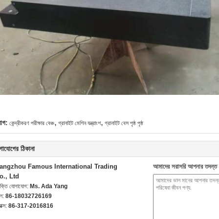
,
,
যাগ:
কেন্দ্রীকরণ পরীক্ষার বেঞ্চ
গ্রানাইট মেশিন যন্ত্রাংশ
গ্রানাইট বেস পৃষ্ঠ পৃষ্ঠ
গাযোগের ঠিকানা
angzhou Famous International Trading
আমাদের সরাসরি আপনার তদন্ত 
o., Ltd
যক্তি যোগাযোগ:
Ms. Ada Yang
েল:
86-18032726169
যাক্স:
86-317-2016816