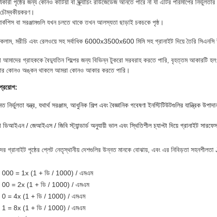
্যকারী পৃষ্ঠের জন্য কোনও কাটিয়া বা স্ক্র্যাচিং রাউজেডেজ আনতে পারে না যা এটির পরিমাপের নির্ভুল
চৌম্বকীয়করণ।
যন্ত্র উপাদান
ার্কপিস বা সরঞ্জামগুলি যখন চলতে থাকে তখন আলস্যতা ছাড়াই চকচকে পৃষ্ঠ।
 কলাম, মরীচি এবং রেলওয়ে সহ সর্বাধিক 6000x3500x600 মিমি সহ গ্রানাইট দিয়ে তৈরি সিএনসি
 আমাদের গ্রাহককে বৈদ্যুতিন শিল্পের জন্য বিভিন্ন টুকরো সরবরাহ করতে পারি, বৃহত্তম আকার
র কোনও অঙ্কন থাকলে আমরা কোনও আকার করতে পারি।
প্রয়োগ:
নত নির্ভুলতা যন্ত্র, যথার্থ সরঞ্জাম, আধুনিক শিল্প এবং বৈজ্ঞানিক গবেষণা ইনস্টিটিউটগুলির যান্ত্রিক 
ডিআইএন / জেআইএস / জিবি স্ট্যান্ডার্ড অনুযায়ী ভাল এবং স্থিতিশীল চ্যাপ্টা দিয়ে গ্রানাইট সারফে
ের গ্রানাইট পৃষ্ঠের প্লেট নেতৃস্থানীয় দেশগুলির উন্নত মানকে বোঝায়, এবং এর নিবিড়তা সহনশীল
ড 000 = 1x (1 + ডি / 1000) / এমএম
ড 00 = 2x (1 + ডি / 1000) / এমএম
ড 0 = 4x (1 + ডি / 1000) / এমএম
ড 1 = 8x (1 + ডি / 1000) / এমএম