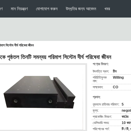
মণ
মান নিয়ন্ত্রণ
যোগাযোগ করুন
উদ্ধৃতির জন্য আবেদন
খবর
মাপ সিস্টেম দীর্ঘ পরিষেবা জীবন
কে পৃষ্ঠতল তিনটি সমন্বয় পরিমাপ সিস্টেম দীর্ঘ পরিষেবা জীবন
পণ্যের বিবরণ:
উৎপত্তি স্থল:
চীন
পরিচিতিমুলক
Willing
নাম:
সাক্ষ্যদান:
CO
প্রদান:
ন্যূনতম চাহিদার পরিমাণ:
5
মূল্য:
negot
প্যাকেজিং বিবরণ:
কাঠের
ডেলিভারি সময়:
10 কাজ
পরিশোধের শর্ত:
টি / টি, 