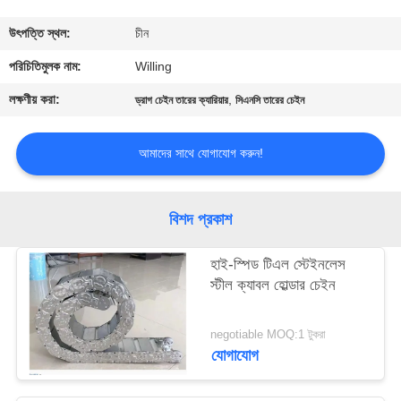
নিয়ন্ত্রণ
উৎপত্তি স্থল:
চীন
যোগাযোগ
পরিচিতিমুলক নাম:
Willing
করুন
লক্ষণীয় করা:
,
ড্রাগ চেইন তারের ক্যারিয়ার
সিএনসি তারের চেইন
খবর
আমাদের সাথে যোগাযোগ করুন!
উদ্ধৃতির
বিশদ প্রকাশ
জন্য
হাই-স্পিড টিএল স্টেইনলেস
আবেদন
স্টীল ক্যাবল হোল্ডার চেইন
সাইট
negotiable MOQ:1 টুকরা
যোগাযোগ
ম্যাপ