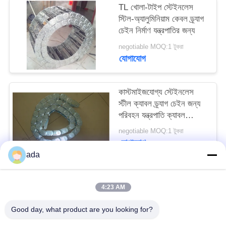
TL খোলা-টাইপ স্টেইনলেস
PRIVACY
স্টিল-অ্যালুমিনিয়াম কেবল ড্র্যাগ
POLICY
চেইন নির্মাণ যন্ত্রপাতির জন্য
negotiable MOQ:1 টুকরা
যোগাযোগ
কাস্টমাইজযোগ্য স্টেইনলেস
স্টীল ক্যাবল ড্র্যাগ চেইন জন্য
পরিবহন যন্ত্রপাতি ক্যাবল
ব্যবস্থাপনা
negotiable MOQ:1 টুকরা
যোগাযোগ
ada
সব
4:23 AM
Good day, what product are you looking for?
যথার্থ পৃষ্ঠতল প্লেট
গ্রানাইট সারফেস প্লেট