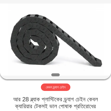
Famous
International
Trading
Co.,
Ltd.
All
Rights
Reserved.
বাড়ি
পণ্য
আমাদের
সম্পর্কে
কারখানা
কেবল ড্র্যাগ চেইন
ভ্রমণ
আর 28 ব্ল্যাক প্লাস্টিকের ড্র্যাগ চেইন কেবল
মান
ক্যারিয়ার টেকসই ভাল পোষাক প্রতিরোধের