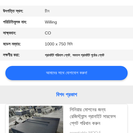
নিয়ন্ত্রণ
উৎপত্তি স্থল:
চীন
যোগাযোগ
পরিচিতিমুলক নাম:
Willing
করুন
সাক্ষ্যদান:
CO
মডেল নম্বার:
1000 x 750 মিমি
খবর
লক্ষণীয় করা:
,
গ্রানাইট পরিমাপ প্লেট
সমতল গ্রানাইট পৃষ্ঠের প্লেট
উদ্ধৃতির
আমাদের সাথে যোগাযোগ করুন!
জন্য
আবেদন
বিশদ প্রকাশ
সাইট
লিনিয়ার মোশনের জন্য
রেজিস্ট্যান্স গ্রানাইট সারফেস
ম্যাপ
প্লেট পরিধান করুন
negotiable MOQ:5