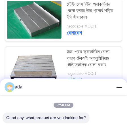
স্টেইনলেস স্টিল অ্যাকর্ডিয়ান
PRIVACY
বেলো কভার উচ্চ প্রসার্য শক্তি
POLICY
দীর্ঘ জীবনকাল
negotiable MOQ:1
যোগাযোগ
উচ্চ গ্রেড অ্যাকর্ডিয়ন বেলো
কভার টেকসই অ্যালুমিনিয়াম
টেলিস্কোপিক বেলো কভার
negotiable MOQ:1
যোগাযোগ
ada
সব
7:58 PM
Good day, what product are you looking for?
যথার্থ পৃষ্ঠতল প্লেট
গ্রানাইট সারফেস প্লেট