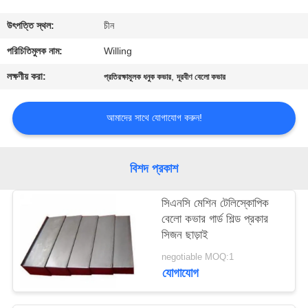
নিয়ন্ত্রণ
উৎপত্তি স্থল:
চীন
যোগাযোগ
পরিচিতিমুলক নাম:
Willing
করুন
লক্ষণীয় করা:
,
প্রতিরক্ষামূলক ধনুক কভার
দূরবীণ বেলো কভার
খবর
আমাদের সাথে যোগাযোগ করুন!
উদ্ধৃতির
বিশদ প্রকাশ
জন্য
সিএনসি মেশিন টেলিস্কোপিক
আবেদন
বেলো কভার গার্ড শিল্ড প্রকার
সিজন ছাড়াই
সাইট
negotiable MOQ:1
যোগাযোগ
ম্যাপ