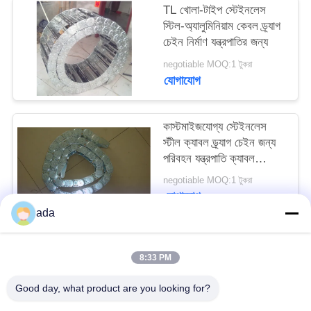
TL খোলা-টাইপ স্টেইনলেস
PRIVACY
স্টিল-অ্যালুমিনিয়াম কেবল ড্র্যাগ
POLICY
চেইন নির্মাণ যন্ত্রপাতির জন্য
negotiable MOQ:1 টুকরা
যোগাযোগ
কাস্টমাইজযোগ্য স্টেইনলেস
স্টীল ক্যাবল ড্র্যাগ চেইন জন্য
পরিবহন যন্ত্রপাতি ক্যাবল
ব্যবস্থাপনা
negotiable MOQ:1 টুকরা
যোগাযোগ
ada
সব
8:33 PM
Good day, what product are you looking for?
যথার্থ পৃষ্ঠতল প্লেট
গ্রানাইট সারফেস প্লেট