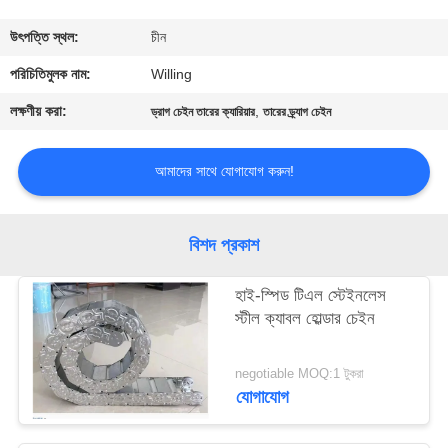
নিয়ন্ত্রণ
উৎপত্তি স্থল:
চীন
যোগাযোগ
পরিচিতিমুলক নাম:
Willing
করুন
লক্ষণীয় করা:
,
ড্রাগ চেইন তারের ক্যারিয়ার
তারের ড্র্যাগ চেইন
খবর
আমাদের সাথে যোগাযোগ করুন!
উদ্ধৃতির
বিশদ প্রকাশ
জন্য
হাই-স্পিড টিএল স্টেইনলেস
আবেদন
স্টীল ক্যাবল হোল্ডার চেইন
সাইট
negotiable MOQ:1 টুকরা
যোগাযোগ
ম্যাপ