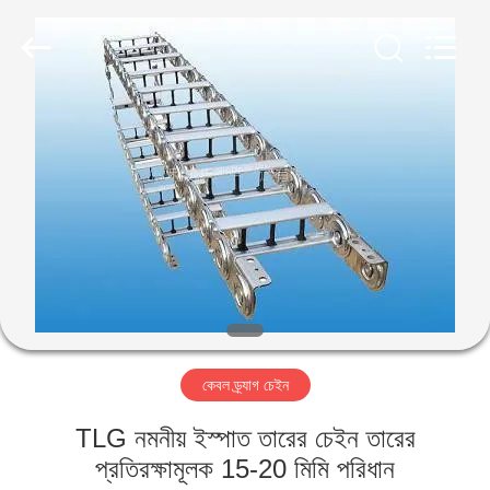
Famous
International
Trading
Co.,
Ltd.
All
Rights
Reserved.
বাড়ি
পণ্য
আমাদের
সম্পর্কে
কারখানা
কেবল ড্র্যাগ চেইন
ভ্রমণ
TLG নমনীয় ইস্পাত তারের চেইন তারের
মান
প্রতিরক্ষামূলক 15-20 মিমি পরিধান