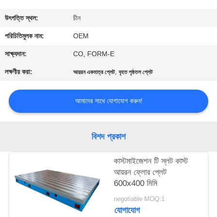
নিয়ন্ত্রণ
উৎপত্তি স্থল:
চীন
যোগাযোগ
পরিচিতিমুলক নাম:
OEM
করুন
সাক্ষ্যদান:
CO, FORM-E
লক্ষণীয় করা:
,
আয়রন একমাত্র প্লেট
বৃহত পৃষ্ঠতল প্লেট
খবর
আমাদের সাথে যোগাযোগ করুন!
উদ্ধৃতির
জন্য
বিশদ প্রকাশ
আবেদন
কাস্টমাইজেশন টি স্লট কাস্ট
আয়রন ফ্লোর প্লেট
সাইট
600x400 মিমি
ম্যাপ
negotiable MOQ:1
যোগাযোগ