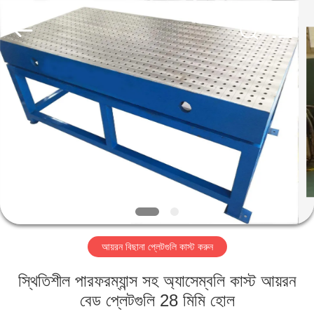
Famous
International
Trading
Co.,
Ltd.
All
Rights
Reserved.
বাড়ি
পণ্য
আমাদের
সম্পর্কে
কারখানা
আয়রন বিছানা প্লেটগুলি কাস্ট করুন
ভ্রমণ
স্থিতিশীল পারফরম্যান্স সহ অ্যাসেম্বলি কাস্ট আয়রন
মান
বেড প্লেটগুলি 28 মিমি হোল