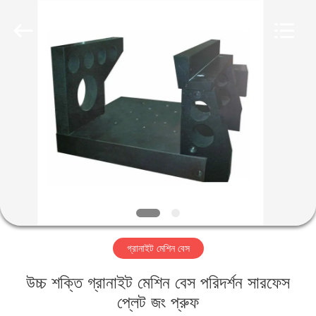
Famous
International
Trading
Co.,
Ltd.
All
Rights
Reserved.
বাড়ি
পণ্য
আমাদের
সম্পর্কে
কারখানা
গ্রানাইট মেশিন বেস
ভ্রমণ
উচ্চ শক্তি গ্রানাইট মেশিন বেস পরিদর্শন সারফেস
মান
প্লেট জং প্রুফ