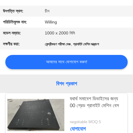
নিয়ন্ত্রণ
উৎপত্তি স্থল:
চীন
যোগাযোগ
পরিচিতিমুলক নাম:
Willing
করুন
মডেল নম্বার:
1000 x 2000 মিমি
লক্ষণীয় করা:
,
কেন্দ্রীকরণ পরীক্ষা বেঞ্চ
গ্রানাইট মেশিন যন্ত্রাংশ
খবর
আমাদের সাথে যোগাযোগ করুন!
উদ্ধৃতির
জন্য
বিশদ প্রকাশ
আবেদন
যথার্থ সমাবেশ ডিভাইসের জন্য
00 গ্রেড গ্রানাইট মেশিন বেস
সাইট
ম্যাপ
negotiable MOQ:5
যোগাযোগ