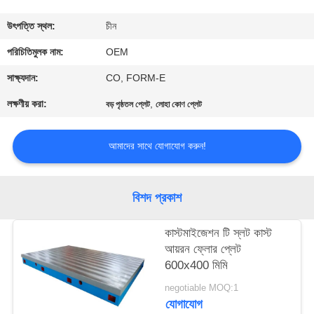
নিয়ন্ত্রণ
উৎপত্তি স্থল:
চীন
যোগাযোগ
পরিচিতিমুলক নাম:
OEM
করুন
সাক্ষ্যদান:
CO, FORM-E
লক্ষণীয় করা:
,
বড় পৃষ্ঠতল প্লেট
লোহা কোণ প্লেট
খবর
আমাদের সাথে যোগাযোগ করুন!
উদ্ধৃতির
জন্য
বিশদ প্রকাশ
আবেদন
কাস্টমাইজেশন টি স্লট কাস্ট
আয়রন ফ্লোর প্লেট
সাইট
600x400 মিমি
ম্যাপ
negotiable MOQ:1
যোগাযোগ