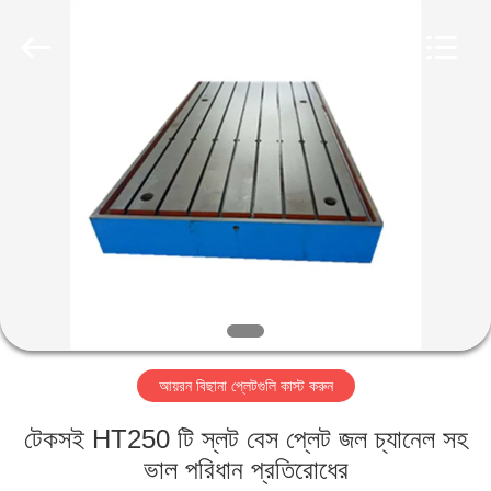
Famous
International
Trading
Co.,
Ltd.
All
Rights
Reserved.
বাড়ি
পণ্য
আমাদের
সম্পর্কে
কারখানা
আয়রন বিছানা প্লেটগুলি কাস্ট করুন
ভ্রমণ
টেকসই HT250 টি স্লট বেস প্লেট জল চ্যানেল সহ
মান
ভাল পরিধান প্রতিরোধের