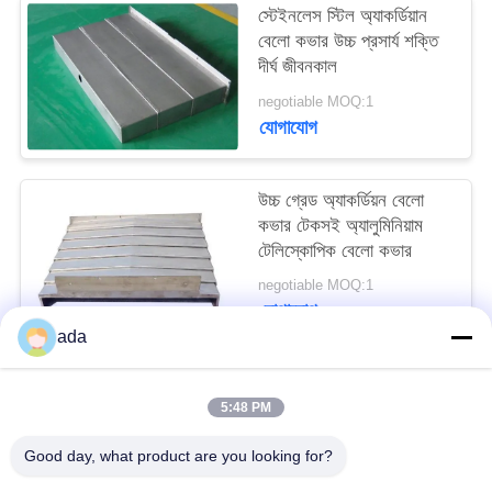
স্টেইনলেস স্টিল অ্যাকর্ডিয়ান
PRIVACY
বেলো কভার উচ্চ প্রসার্য শক্তি
POLICY
দীর্ঘ জীবনকাল
negotiable MOQ:1
যোগাযোগ
উচ্চ গ্রেড অ্যাকর্ডিয়ন বেলো
কভার টেকসই অ্যালুমিনিয়াম
টেলিস্কোপিক বেলো কভার
negotiable MOQ:1
যোগাযোগ
ada
সব
5:48 PM
Good day, what product are you looking for?
যথার্থ পৃষ্ঠতল প্লেট
গ্রানাইট সারফেস প্লেট