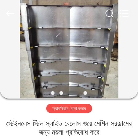
Famous
International
Trading
Co.,
Ltd.
All
Rights
Reserved.
বাড়ি
পণ্য
আমাদের
সম্পর্কে
কারখানা
অ্যাকর্ডিয়ান বেলো কভার
ভ্রমণ
স্টেইনলেস স্টিল স্লাইড বেলোস ওয়ে মেশিন সরঞ্জামের
মান
জন্য ময়লা প্রতিরোধ করে