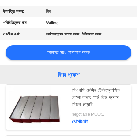
নিয়ন্ত্রণ
উৎপত্তি স্থল:
চীন
যোগাযোগ
পরিচিতিমুলক নাম:
Willing
করুন
লক্ষণীয় করা:
,
প্রতিরক্ষামূলক বেলোস কভার
শিল্পী কমলা কভার
খবর
আমাদের সাথে যোগাযোগ করুন!
উদ্ধৃতির
বিশদ প্রকাশ
জন্য
সিএনসি মেশিন টেলিস্কোপিক
আবেদন
বেলো কভার গার্ড শিল্ড প্রকার
সিজন ছাড়াই
সাইট
negotiable MOQ:1
যোগাযোগ
ম্যাপ